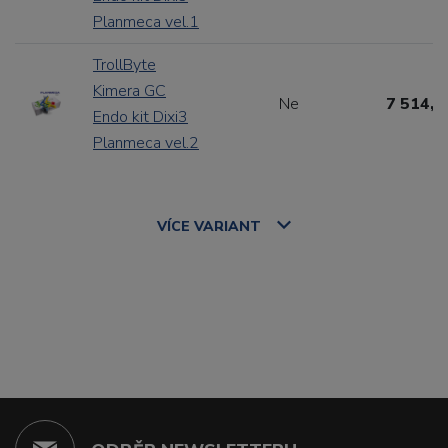
Planmeca vel.1
TrollByte
Kimera GC
Ne
7 514,1
Endo kit Dixi3
Planmeca vel.2
VÍCE
VARIANT