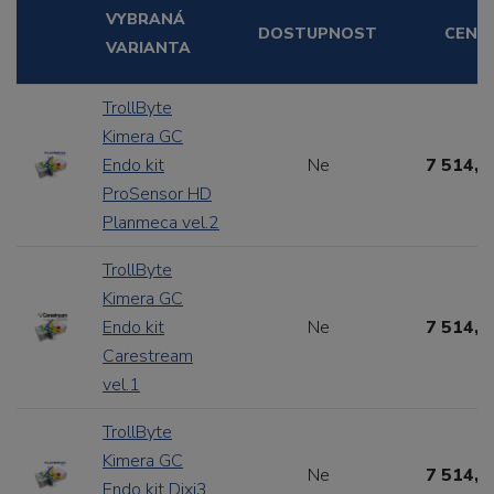
VYBRANÁ
DOSTUPNOST
CENA
VARIANTA
TrollByte
Kimera GC
Endo kit
Ne
7 514,1
ProSensor HD
Planmeca vel.2
TrollByte
Kimera GC
Endo kit
Ne
7 514,1
Carestream
vel.1
TrollByte
Kimera GC
Ne
7 514,1
Endo kit Dixi3