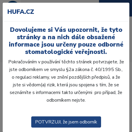
HUFA.CZ
TrollByte Kimera GC Endo
Dovolujeme si Vás upozornit, že tyto
Úvod
Ordinace
Rentgenologie
Příslušenství
stránky a na nich dále obsažené
Držáky RVG senzorů
informace jsou určeny pouze odborné
TrollByte Kimera GC Endo kit ProSensor HD
stomatologické veřejnosti.
Planmeca vel.2
Pokračováním v používání těchto stránek potvrzujete, že
jste odborníkem ve smyslu §2a zákona č. 40/1995 Sb.,
o regulaci reklamy, ve znění pozdějších předpisů, a že
jste si vědom(a) rizik, která jsou spojena s tím, že se
seznámíte s informacemi takto určenými pro případ, že
odborníkem nejste.
POTVRZUJI, že jsem odborník