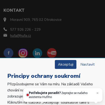
KONTAKT
Moravní 909, 765 02 Otrokovice
577 926 226 - 229
hufa@hufa.cz
Akceptuji
Nastavit
Principy ochrany soukromí
Přizpůsobujeme se Vám na míru. Na základě Vašeho
Copyright © 2022 Hu-Fa Dental a.s. Všechna práva
chování na webu personalizujeme jeho obsah a
vyhrazena.
Potřebujete poradit?
Zeptejte se našeho
zobrazujeme Vám relevantní nabídky a produkty.
asistenta Hufiho.
Kliknutím na tlačítko „Akceptuji“ souhlasíte také s