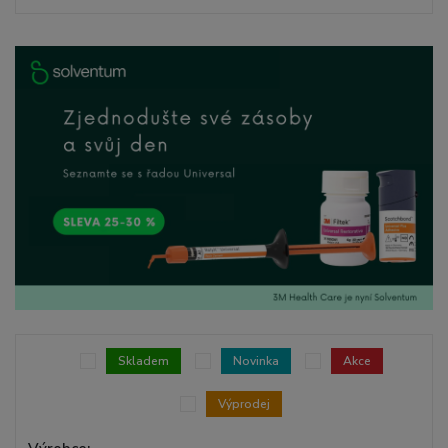
Skladem
Novinka
Akce
Výprodej