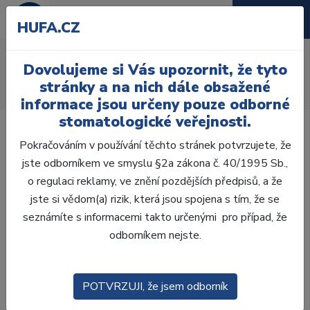
HUFA.CZ
Držáky RVG senzorů
Dovolujeme si Vás upozornit, že tyto
Úvod
Ordinace
Rentgenologie
Příslušenství
stránky a na nich dále obsažené
Držáky RVG senzorů
informace jsou určeny pouze odborné
stomatologické veřejnosti.
Pokračováním v používání těchto stránek potvrzujete, že
jste odborníkem ve smyslu §2a zákona č. 40/1995 Sb.,
o regulaci reklamy, ve znění pozdějších předpisů, a že
Laboratoř
jste si vědom(a) rizik, která jsou spojena s tím, že se
seznámíte s informacemi takto určenými pro případ, že
Ordinace
odborníkem nejste.
OTISKOVÁNÍ
POTVRZUJI, že jsem odborník
VÝPLNĚ