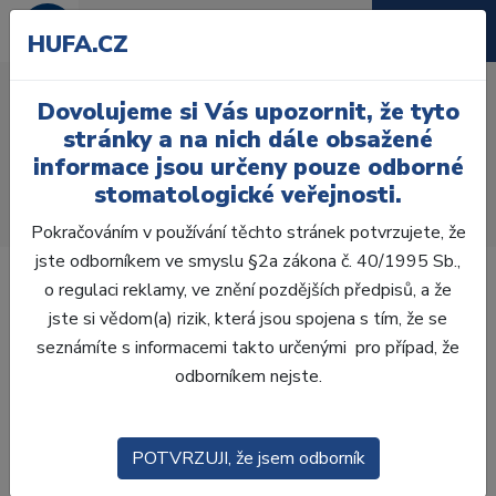
HUFA.CZ
TrollByte Kimera
Dovolujeme si Vás upozornit, že tyto
zaměřovací kroužek
stránky a na nich dále obsažené
informace jsou určeny pouze odborné
Úvod
Ordinace
Rentgenologie
Příslušenství
stomatologické veřejnosti.
Držáky RVG senzorů
TrollByte Kimera zaměřovací kroužek
Pokračováním v používání těchto stránek potvrzujete, že
jste odborníkem ve smyslu §2a zákona č. 40/1995 Sb.,
o regulaci reklamy, ve znění pozdějších předpisů, a že
jste si vědom(a) rizik, která jsou spojena s tím, že se
seznámíte s informacemi takto určenými pro případ, že
odborníkem nejste.
POTVRZUJI, že jsem odborník