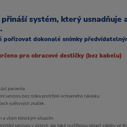
přináší systém, který usnadňuje a
.
né pořizovat dokonalé snímky předvídateln
určeno pro obrazové destičky (bez kabelu)
úst pacienta.
ní senzoru bez rizika protržení ochranného návleku.
šech světových značek.
 a všem klinickým situacím.
stění senzoru v ústech, ale také rozšířenou oblast záběru ve fr