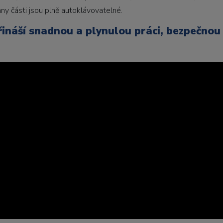
y části jsou plně autoklávovatelné.
řináší snadnou a plynulou práci, bezpečnou