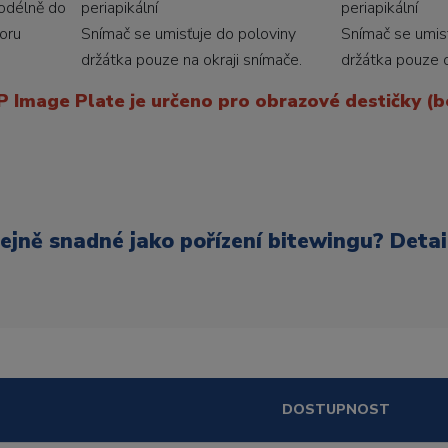
odélně do
periapikální
periapikální
oru
Snímač se umisťuje do poloviny
Snímač se umis
držátka pouze na okraji snímače.
držátka pouze 
P Image Plate je určeno pro obrazové destičky (b
ejně snadné jako pořízení bitewingu?
Detai
DOSTUPNOST