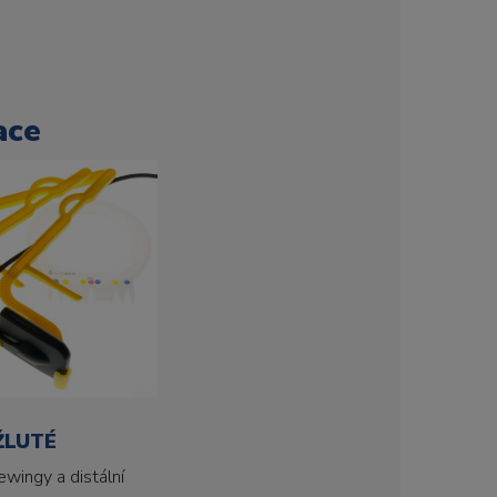
ace
ŽLUTÉ
ewingy a distální