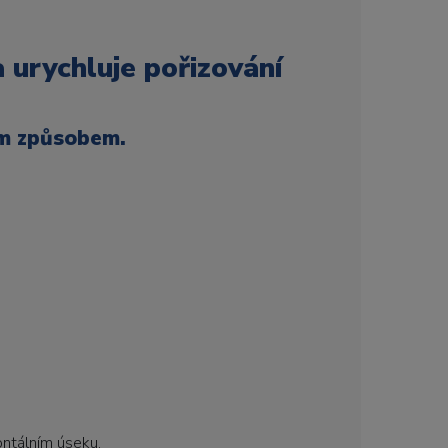
 urychluje pořizování
ým způsobem.
ontálním úseku.