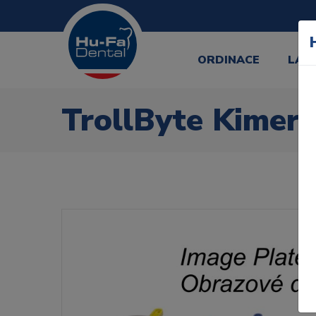
ORDINACE
LAB
TrollByte Kimer