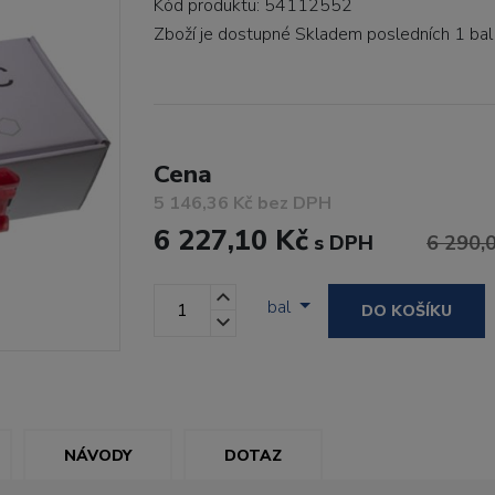
Kód produktu: 54112552
Zboží je dostupné
Skladem posledních 1 bal
Cena
5 146,36 Kč bez DPH
6 227,10 Kč
s DPH
6 290,
bal
DO KOŠÍKU
NÁVODY
DOTAZ