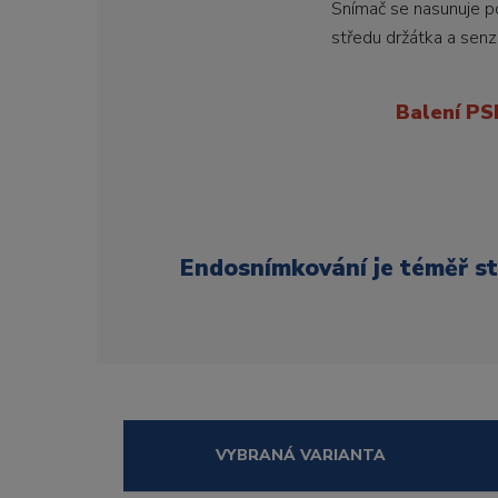
Snímač se nasunuje p
středu držátka a senz
Balení PS
Endosnímkování je téměř st
VYBRANÁ VARIANTA