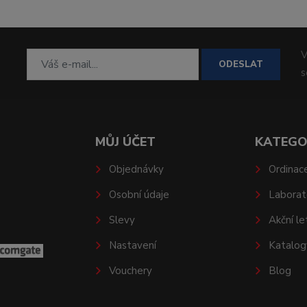
V
ODESLAT
MŮJ ÚČET
KATEGO
Objednávky
Ordinac
Osobní údaje
Laborat
Slevy
Akční le
Nastavení
Katalog
Vouchery
Blog