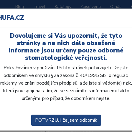
Blog
Travel
Katalogy
Absolventi
O nás
HUFA.CZ
ORATOŘ
AKČNÍ LETÁKY
VZDĚLÁVÁNÍ
Dovolujeme si Vás upozornit, že tyto
stránky a na nich dále obsažené
a GC PSP Kit
informace jsou určeny pouze odborné
stomatologické veřejnosti.
Pokračováním v používání těchto stránek potvrzujete, že jste
odborníkem ve smyslu §2a zákona č. 40/1995 Sb., o regulaci
reklamy, ve znění pozdějších předpisů, a že jste si vědom(a) rizik,
TrollByte Kimera GC P
která jsou spojena s tím, že se seznámíte s informacemi takto
určenými pro případ, že odborníkem nejste.
TrollByte Kimera GC přináší systém, který u
snímků.Rychle odhalíte, že je možné pořizo
způsobem.Balení PSP Image Plate ...
ZOBRA
POTVRZUJI, že jsem odborník