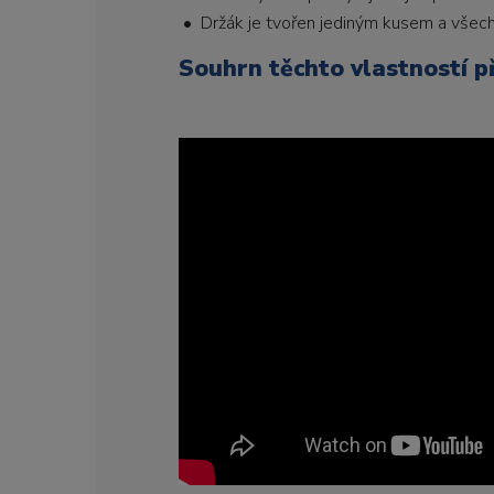
• Držák je tvořen jediným kusem a všechn
Souhrn těchto vlastností p