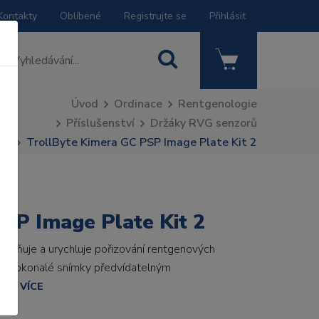
Kontakty
Oblíbené
Registrujte se
Přihlásit
Úvod
Ordinace
Rentgenologie
Příslušenství
Držáky RVG senzorů
TrollByte Kimera GC PSP Image Plate Kit 2
SP Image Plate Kit 2
snadňuje a urychluje pořizování rentgenových
vat dokonalé snímky předvídatelným
ZIT VÍCE