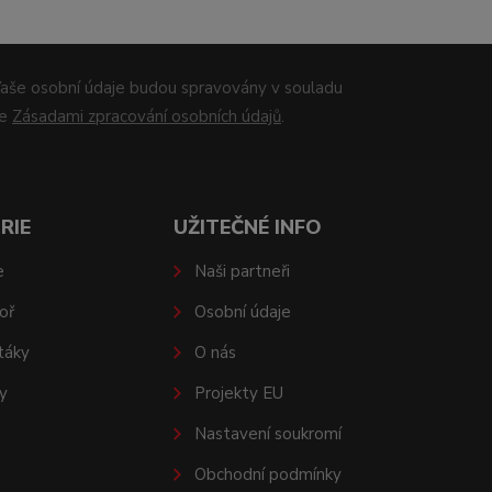
aše osobní údaje budou spravovány v souladu
se
Zásadami zpracování osobních údajů
.
RIE
UŽITEČNÉ INFO
e
Naši partneři
oř
Osobní údaje
táky
O nás
y
Projekty EU
Nastavení soukromí
Obchodní podmínky