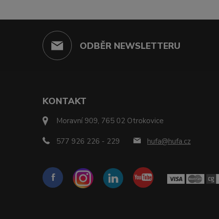
ODBĚR NEWSLETTERU
KONTAKT
Moravní 909, 765 02 Otrokovice
577 926 226 - 229
hufa@hufa.cz