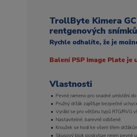
TrollByte Kimera GC 
rentgenových snímků
Rychle odhalíte, že je mož
Balení PSP Image Plate je 
Vlastnosti
• Pevné rameno pro snadné umístění do 
• Pružný držák zajišťuje bezpečné uchyce
• Vyrábí se pro většinu typů RTG/RVG v
• Nastavitelné, barevně odlišené.
• Kroužek se hodí ke všem třem držákům
• Skusový blok poskytuje nejen pevné umí