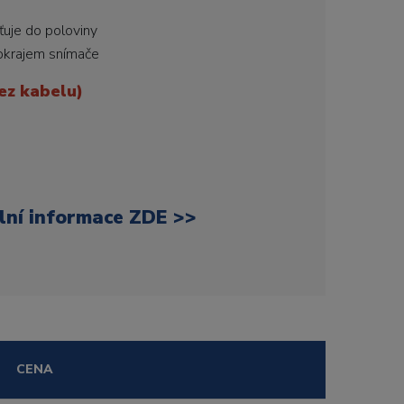
ťuje do poloviny
okrajem snímače
ez kabelu)
lní informace ZDE >>
CENA