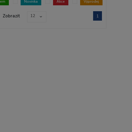
dem
Novinka
Akce
Výprodej
Zobrazit
12
1