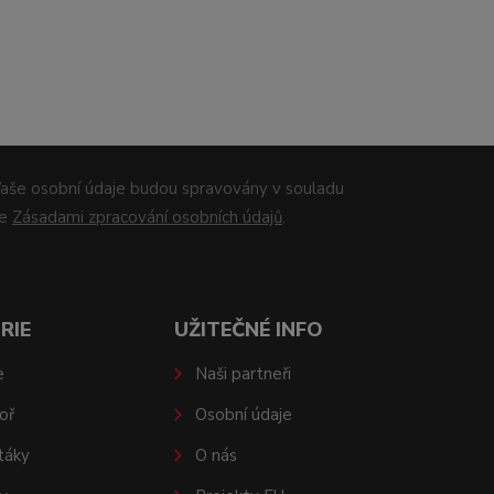
aše osobní údaje budou spravovány v souladu
se
Zásadami zpracování osobních údajů
.
RIE
UŽITEČNÉ INFO
e
Naši partneři
oř
Osobní údaje
táky
O nás