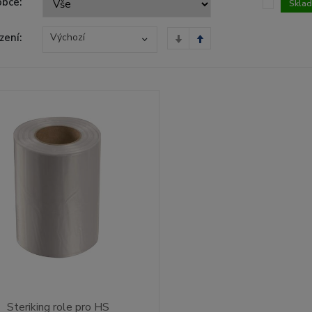
obce:
Skla
zení:
Výchozí
Steriking role pro HS