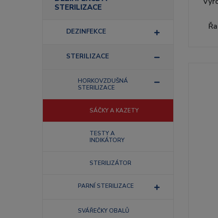
Výr
STERILIZACE
Řa
DEZINFEKCE
STERILIZACE
HORKOVZDUŠNÁ
STERILIZACE
SÁČKY A KAZETY
TESTY A
INDIKÁTORY
STERILIZÁTOR
PARNÍ STERILIZACE
SVÁŘEČKY OBALŮ