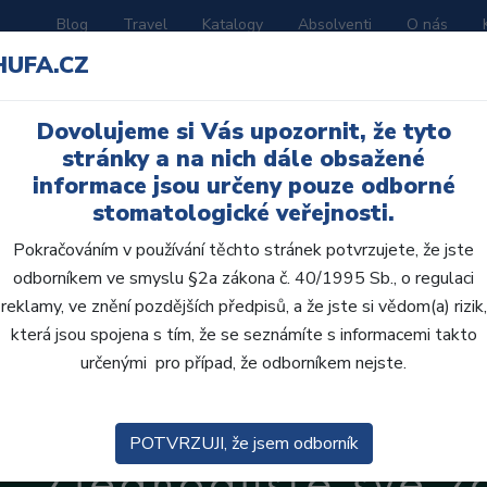
Blog
Travel
Katalogy
Absolventi
O nás
HUFA.CZ
ORATOŘ
AKČNÍ LETÁKY
VZDĚLÁVÁNÍ
Dovolujeme si Vás upozornit, že tyto
stránky a na nich dále obsažené
informace jsou určeny pouze odborné
stomatologické veřejnosti.
Pokračováním v používání těchto stránek potvrzujete, že jste
odborníkem ve smyslu §2a zákona č. 40/1995 Sb., o regulaci
reklamy, ve znění pozdějších předpisů, a že jste si vědom(a) rizik,
která jsou spojena s tím, že se seznámíte s informacemi takto
určenými pro případ, že odborníkem nejste.
POTVRZUJI, že jsem odborník