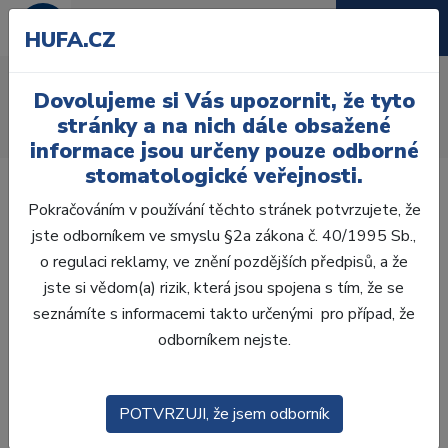
HUFA.CZ
Rovné násadce
Dovolujeme si Vás upozornit, že tyto
Úvod
Ordinace
Přístroje
Násadce a mikromotory
stránky a na nich dále obsažené
Rovné násadce
informace jsou určeny pouze odborné
stomatologické veřejnosti.
Pokračováním v používání těchto stránek potvrzujete, že
jste odborníkem ve smyslu §2a zákona č. 40/1995 Sb.,
o regulaci reklamy, ve znění pozdějších předpisů, a že
Laboratoř
jste si vědom(a) rizik, která jsou spojena s tím, že se
seznámíte s informacemi takto určenými pro případ, že
Ordinace
odborníkem nejste.
OTISKOVÁNÍ
POTVRZUJI, že jsem odborník
VÝPLNĚ