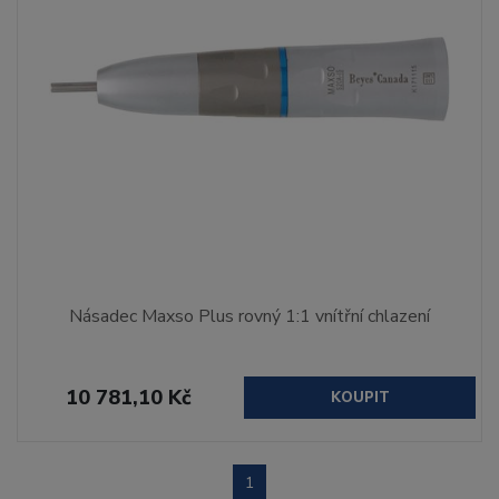
Násadec Maxso Plus rovný 1:1 vnítřní chlazení
10 781,10 Kč
KOUPIT
1