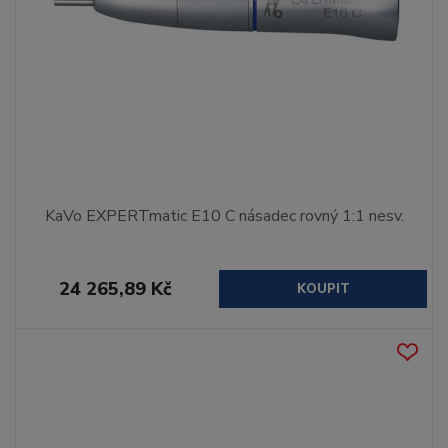
KaVo EXPERTmatic E10 C násadec rovný 1:1 nesv.
24 265,89 Kč
KOUPIT