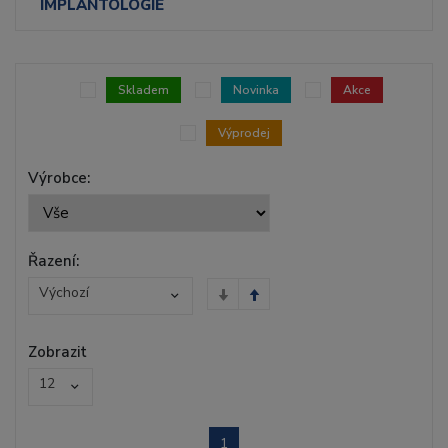
IMPLANTOLOGIE
Skladem
Novinka
Akce
Výprodej
Výrobce:
Řazení:
Výchozí
Zobrazit
12
1