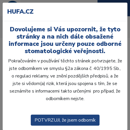
HUFA.CZ
Vodící čepy
Dovolujeme si Vás upozornit, že tyto
Úvod
Laboratoř
Zhotovení modelů
Vodící čepy
stránky a na nich dále obsažené
informace jsou určeny pouze odborné
stomatologické veřejnosti.
Pokračováním v používání těchto stránek potvrzujete, že
jste odborníkem ve smyslu §2a zákona č. 40/1995 Sb.,
Laboratoř
o regulaci reklamy, ve znění pozdějších předpisů, a že
jste si vědom(a) rizik, která jsou spojena s tím, že se
ZHOTOVENÍ MODELŮ
seznámíte s informacemi takto určenými pro případ, že
odborníkem nejste.
SÁDRY
ÚPRAVA SÁDROVÝCH MODELŮ
POTVRZUJI, že jsem odborník
VODÍCÍ ČEPY