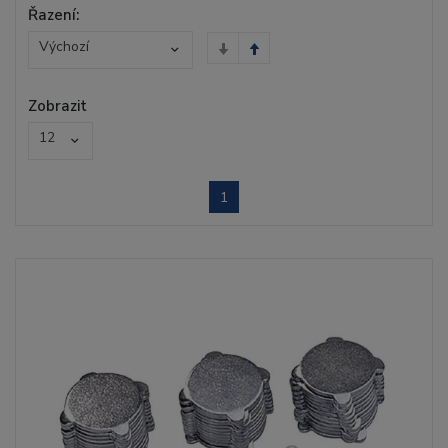
Řazení:
Výchozí
Zobrazit
12
1