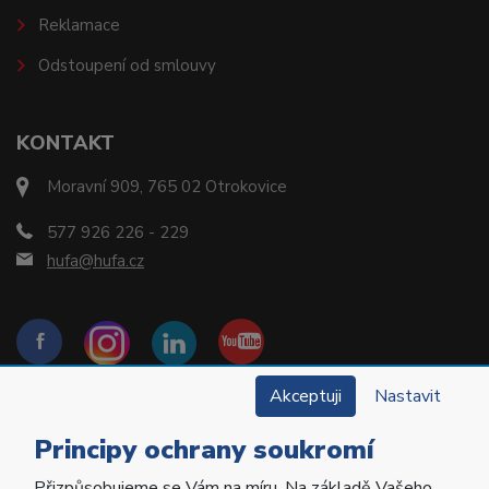
Reklamace
Odstoupení od smlouvy
KONTAKT
Moravní 909, 765 02 Otrokovice
577 926 226 - 229
hufa@hufa.cz
Akceptuji
Nastavit
Principy ochrany soukromí
Přizpůsobujeme se Vám na míru. Na základě Vašeho