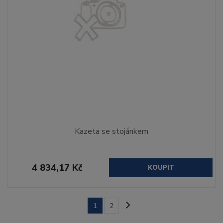
Kazeta se stojánkem
4 834,17 Kč
KOUPIT
1
2