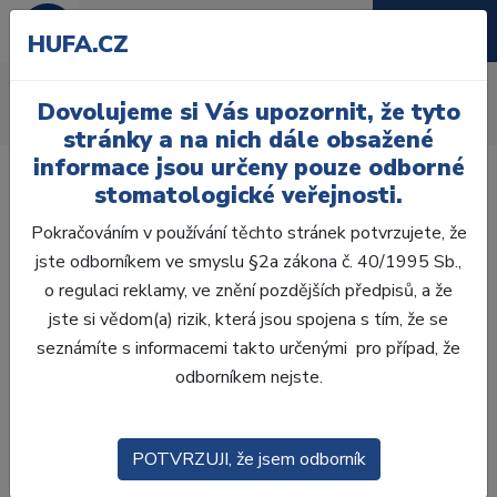
HUFA.CZ
Kazety, tácky, stojánky
Dovolujeme si Vás upozornit, že tyto
Úvod
Ordinace
Různé
Kazety, tácky, stojánky
stránky a na nich dále obsažené
informace jsou určeny pouze odborné
stomatologické veřejnosti.
Pokračováním v používání těchto stránek potvrzujete, že
jste odborníkem ve smyslu §2a zákona č. 40/1995 Sb.,
Laboratoř
o regulaci reklamy, ve znění pozdějších předpisů, a že
jste si vědom(a) rizik, která jsou spojena s tím, že se
Ordinace
seznámíte s informacemi takto určenými pro případ, že
odborníkem nejste.
OTISKOVÁNÍ
VÝPLNĚ
POTVRZUJI, že jsem odborník