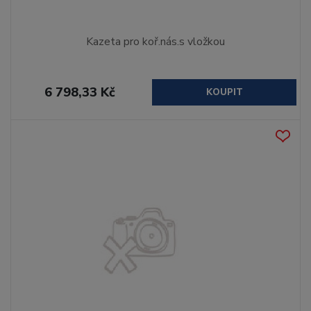
Kazeta pro koř.nás.s vložkou
6 798,33 Kč
KOUPIT