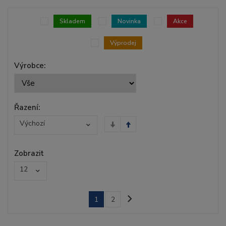
Skladem
Novinka
Akce
Výprodej
Výrobce:
Řazení:
Výchozí
Zobrazit
12
1
2