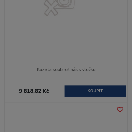
Kazeta soub.rot.nás.s vložku
9 818,82 Kč
KOUPIT