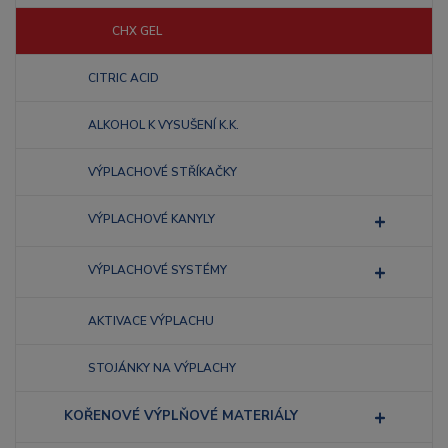
CHX GEL
CITRIC ACID
ALKOHOL K VYSUŠENÍ K.K.
VÝPLACHOVÉ STŘÍKAČKY
VÝPLACHOVÉ KANYLY
VÝPLACHOVÉ SYSTÉMY
AKTIVACE VÝPLACHU
STOJÁNKY NA VÝPLACHY
KOŘENOVÉ VÝPLŇOVÉ MATERIÁLY