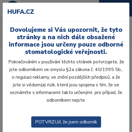
HUFA.CZ
CHX gel
Dovolujeme si Vás upozornit, že tyto
Úvod
Ordinace
Endodoncie
Výplachy
stránky a na nich dále obsažené
Chlorhexidin
CHX gel
informace jsou určeny pouze odborné
stomatologické veřejnosti.
Pokračováním v používání těchto stránek potvrzujete, že
jste odborníkem ve smyslu §2a zákona č. 40/1995 Sb.,
o regulaci reklamy, ve znění pozdějších předpisů, a že
Laboratoř
jste si vědom(a) rizik, která jsou spojena s tím, že se
seznámíte s informacemi takto určenými pro případ, že
Ordinace
odborníkem nejste.
OTISKOVÁNÍ
POTVRZUJI, že jsem odborník
VÝPLNĚ