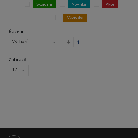
Skladem
Novinka
Akce
Výprodej
Řazení:
Výchozí
Zobrazit
12