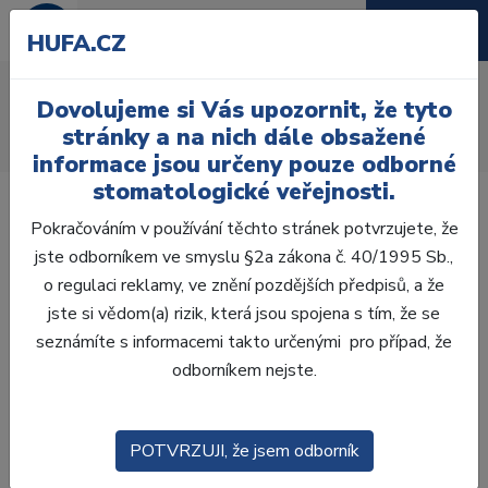
HUFA.CZ
Ochranné laky
Dovolujeme si Vás upozornit, že tyto
Úvod
Ordinace
Výplně
Výplňové cementy
stránky a na nich dále obsažené
Ochranné laky
informace jsou určeny pouze odborné
stomatologické veřejnosti.
Pokračováním v používání těchto stránek potvrzujete, že
jste odborníkem ve smyslu §2a zákona č. 40/1995 Sb.,
o regulaci reklamy, ve znění pozdějších předpisů, a že
Laboratoř
jste si vědom(a) rizik, která jsou spojena s tím, že se
seznámíte s informacemi takto určenými pro případ, že
Ordinace
odborníkem nejste.
OTISKOVÁNÍ
POTVRZUJI, že jsem odborník
VÝPLNĚ