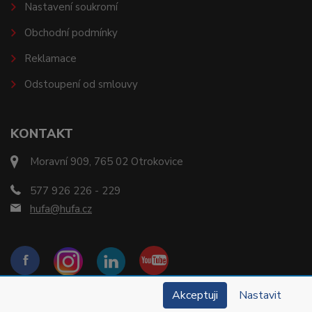
Nastavení soukromí
Obchodní podmínky
Reklamace
Odstoupení od smlouvy
KONTAKT
Moravní 909, 765 02 Otrokovice
577 926 226 - 229
hufa@hufa.cz
Akceptuji
Nastavit