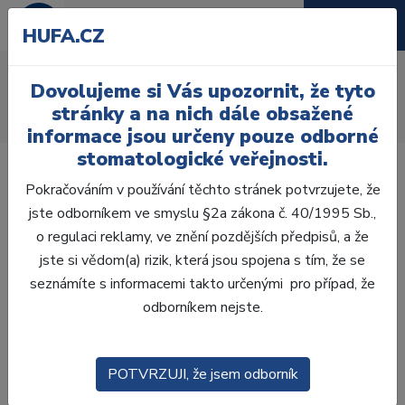
HUFA.CZ
Míchací pomůcky
Dovolujeme si Vás upozornit, že tyto
Úvod
Ordinace
Výplně
Příslušenství pro výplně
stránky a na nich dále obsažené
Aplikátory, Míchací pomůcky
Míchací pomůcky
informace jsou určeny pouze odborné
stomatologické veřejnosti.
Pokračováním v používání těchto stránek potvrzujete, že
jste odborníkem ve smyslu §2a zákona č. 40/1995 Sb.,
o regulaci reklamy, ve znění pozdějších předpisů, a že
Laboratoř
jste si vědom(a) rizik, která jsou spojena s tím, že se
seznámíte s informacemi takto určenými pro případ, že
Ordinace
odborníkem nejste.
OTISKOVÁNÍ
POTVRZUJI, že jsem odborník
VÝPLNĚ