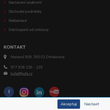
Nastavení soukromí
Obchodní podmínky
Reklamace
Odstoupení od smlouvy
KONTAKT
Moravní 909, 765 02 Otrokovice
577 926 226 - 229
hufa@hufa.cz
Akceptuji
Nastavit