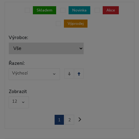
Skladem
Novinka
Akce
Výprodej
Výrobce:
Řazení:
Výchozí
Zobrazit
12
1
2