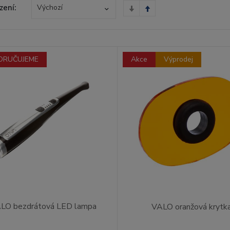
zení:
Výchozí
ORUČUJEME
Akce
Výprodej
LO bezdrátová LED lampa
VALO oranžová krytk