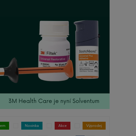
dem
Novinka
Akce
Výprodej