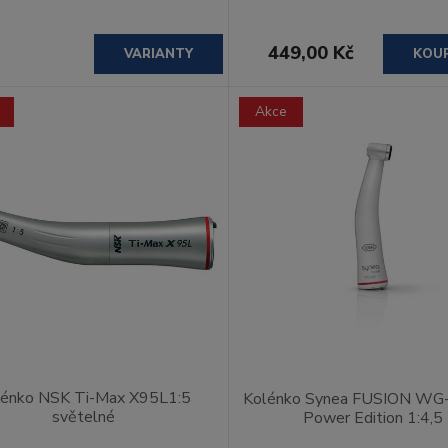
449,00 Kč
VARIANTY
KOU
Akce
lénko NSK Ti-Max X95L1:5
Kolénko Synea FUSION WG
světelné
Power Edition 1:4,5