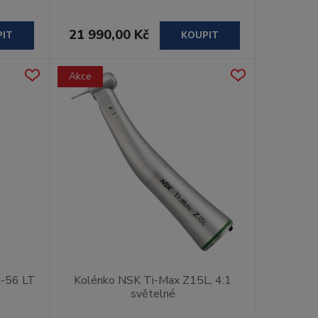
21 990,00 Kč
PIT
KOUPIT
Akce
-56 LT
Kolénko NSK Ti-Max Z15L, 4:1
světelné