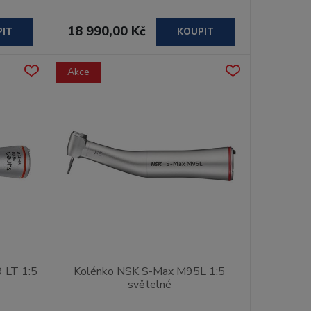
18 990,00 Kč
PIT
KOUPIT
Akce
 LT 1:5
Kolénko NSK S-Max M95L 1:5
světelné