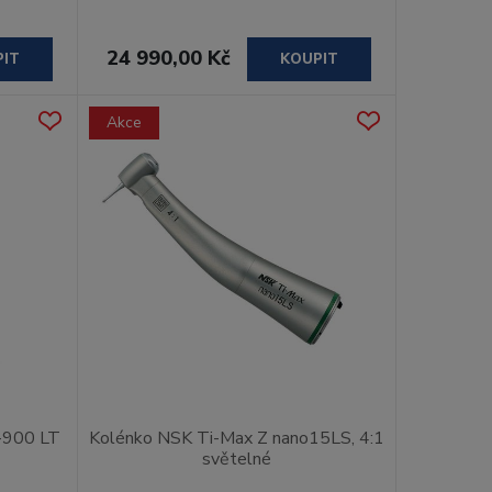
24 990,00 Kč
PIT
KOUPIT
Akce
-900 LT
Kolénko NSK Ti-Max Z nano15LS, 4:1
světelné