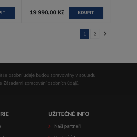
19 990,00 Kč
PIT
KOUPIT
1
2
aše osobní údaje budou spravovány v souladu
se
Zásadami zpracování osobních údajů
.
RIE
UŽITEČNÉ INFO
e
Naši partneři