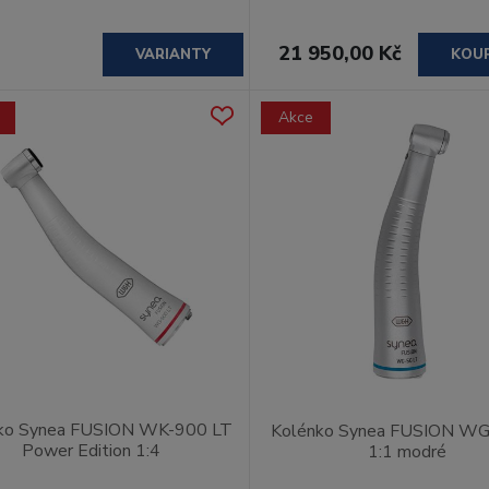
21 950,00 Kč
VARIANTY
KOU
Akce
ko Synea FUSION WK-900 LT
Kolénko Synea FUSION WG
Power Edition 1:4
1:1 modré