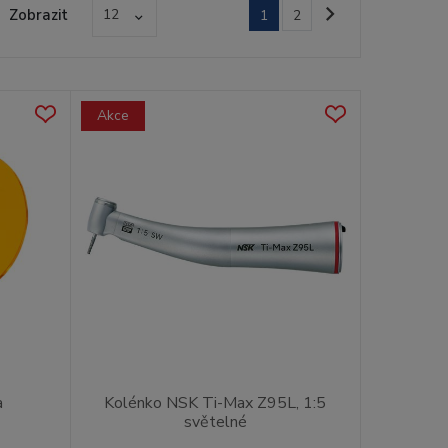
Zobrazit
12
1
2
Akce
a
Kolénko NSK Ti-Max Z95L, 1:5
světelné