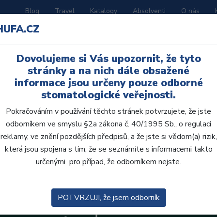
Blog
Travel
Katalogy
Absolventi
O nás
HUFA.CZ
ORATOŘ
AKČNÍ LETÁKY
VZDĚLÁVÁNÍ
Dovolujeme si Vás upozornit, že tyto
stránky a na nich dále obsažené
informace jsou určeny pouze odborné
stomatologické veřejnosti.
Pokračováním v používání těchto stránek potvrzujete, že jste
odborníkem ve smyslu §2a zákona č. 40/1995 Sb., o regulaci
reklamy, ve znění pozdějších předpisů, a že jste si vědom(a) rizik,
která jsou spojena s tím, že se seznámíte s informacemi takto
určenými pro případ, že odborníkem nejste.
POTVRZUJI, že jsem odborník