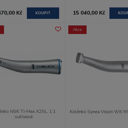
670,00 Kč
15 040,00 Kč
KOUPIT
KOU
Akce
énko NSK Ti-Max X25L, 1:1
Kolénko Synea Vision WK-99
světelné