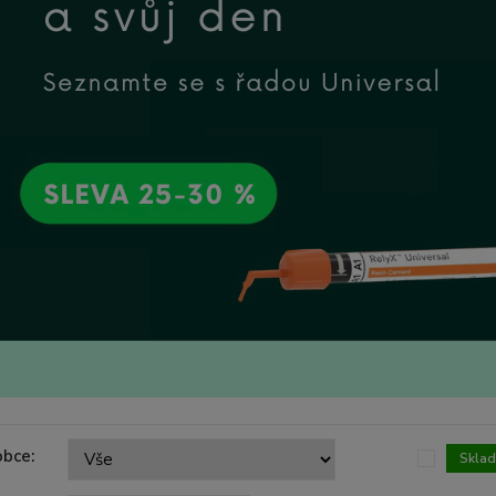
obce:
Skla