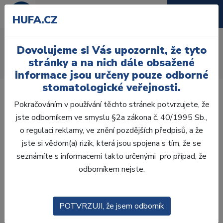
HUFA.CZ
Aktivace výplachu
Dovolujeme si Vás upozornit, že tyto
Úvod
Ordinace
Endodoncie
Výplachy
stránky a na nich dále obsažené
Aktivace výplachu
informace jsou určeny pouze odborné
stomatologické veřejnosti.
Pokračováním v používání těchto stránek potvrzujete, že
jste odborníkem ve smyslu §2a zákona č. 40/1995 Sb.,
o regulaci reklamy, ve znění pozdějších předpisů, a že
Laboratoř
jste si vědom(a) rizik, která jsou spojena s tím, že se
seznámíte s informacemi takto určenými pro případ, že
Ordinace
odborníkem nejste.
OTISKOVÁNÍ
POTVRZUJI, že jsem odborník
VÝPLNĚ