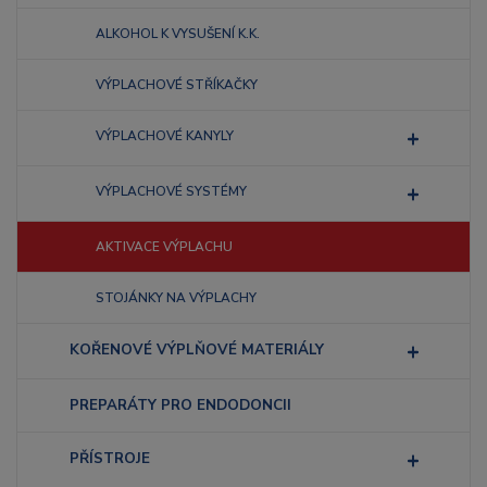
ALKOHOL K VYSUŠENÍ K.K.
VÝPLACHOVÉ STŘÍKAČKY
VÝPLACHOVÉ KANYLY
VÝPLACHOVÉ SYSTÉMY
AKTIVACE VÝPLACHU
STOJÁNKY NA VÝPLACHY
KOŘENOVÉ VÝPLŇOVÉ MATERIÁLY
PREPARÁTY PRO ENDODONCII
PŘÍSTROJE