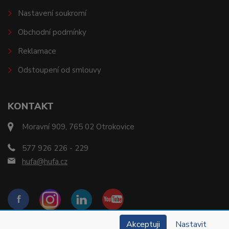
Nastavení soukromí
Obchodní podmínky
Reklamace
Odstoupení od smlouvy
KONTAKT
Moravní 909, 765 02 Otrokovice
577 926 226 - 229
hufa@hufa.cz
Akceptuji
Nastavit