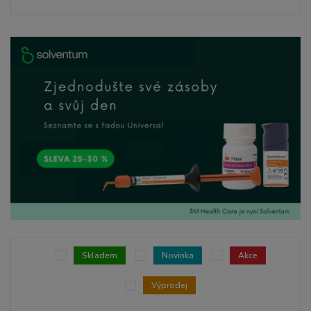
Skladem
Novinka
Akce
Výprodej