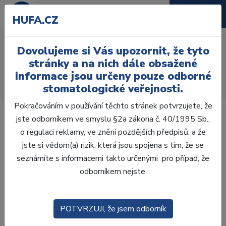
HUFA.CZ
Motivace a hygiena
Dovolujeme si Vás upozornit, že tyto
pacientů
stránky a na nich dále obsažené
informace jsou určeny pouze odborné
Úvod
Ordinace
Ortodoncie
stomatologické veřejnosti.
Motivace a hygiena pacientů
Pokračováním v používání těchto stránek potvrzujete, že
jste odborníkem ve smyslu §2a zákona č. 40/1995 Sb.,
o regulaci reklamy, ve znění pozdějších předpisů, a že
jste si vědom(a) rizik, která jsou spojena s tím, že se
Laboratoř
seznámíte s informacemi takto určenými pro případ, že
odborníkem nejste.
Ordinace
POTVRZUJI, že jsem odborník
OTISKOVÁNÍ