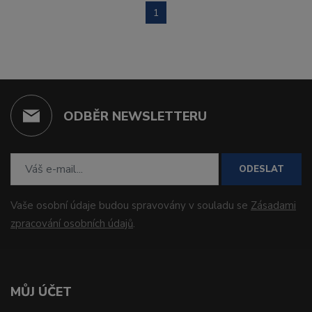
1
ODBĚR NEWSLETTERU
ODESLAT
Vaše osobní údaje budou spravovány v souladu se
Zásadami
zpracování osobních údajů
.
MŮJ ÚČET