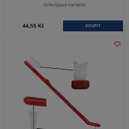
OrthoSpace kartáček
44,55 Kč
KOUPIT