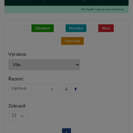
Skladem
Novinka
Akce
Výprodej
Výrobce:
Řazení:
Výchozí
Zobrazit
12