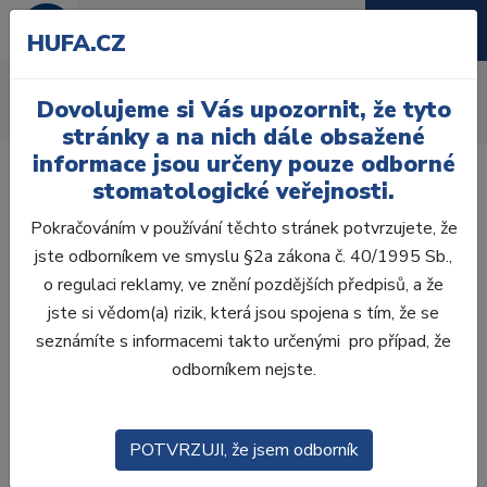
HUFA.CZ
Kroužky
Dovolujeme si Vás upozornit, že tyto
Úvod
Ordinace
Ortodoncie
Kroužky
stránky a na nich dále obsažené
informace jsou určeny pouze odborné
stomatologické veřejnosti.
Pokračováním v používání těchto stránek potvrzujete, že
jste odborníkem ve smyslu §2a zákona č. 40/1995 Sb.,
Laboratoř
o regulaci reklamy, ve znění pozdějších předpisů, a že
jste si vědom(a) rizik, která jsou spojena s tím, že se
Ordinace
seznámíte s informacemi takto určenými pro případ, že
odborníkem nejste.
OTISKOVÁNÍ
VÝPLNĚ
POTVRZUJI, že jsem odborník