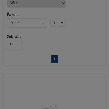
Řazení:
Výchozí
Zobrazit
12
1