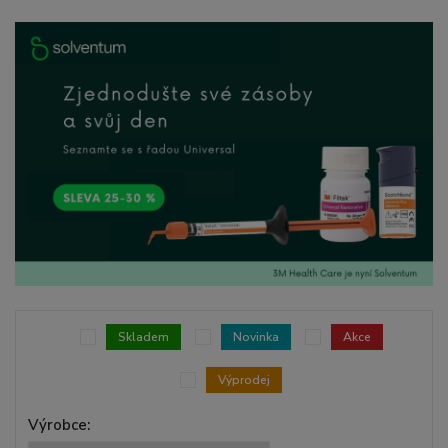
Skladem
Novinka
Akce
Výprodej
Výrobce: