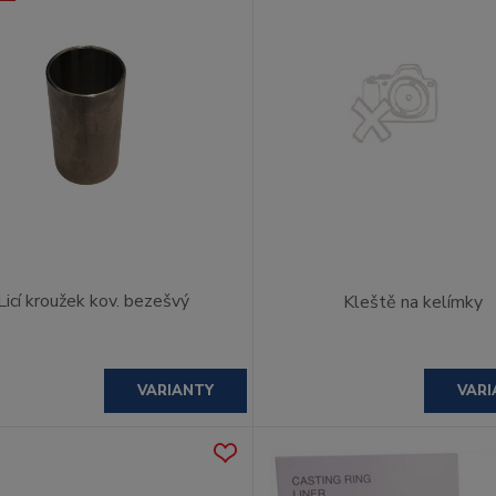
Licí kroužek kov. bezešvý
Kleště na kelímky
VARIANTY
VARI