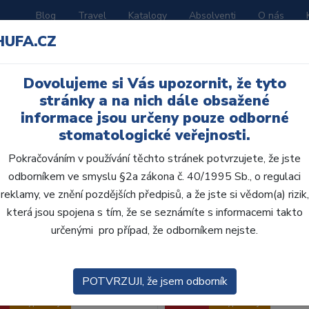
Blog
Travel
Katalogy
Absolventi
O nás
HUFA.CZ
ORATOŘ
AKČNÍ LETÁKY
VZDĚLÁVÁNÍ
Dovolujeme si Vás upozornit, že tyto
stránky a na nich dále obsažené
informace jsou určeny pouze odborné
stomatologické veřejnosti.
Pokračováním v používání těchto stránek potvrzujete, že jste
odborníkem ve smyslu §2a zákona č. 40/1995 Sb., o regulaci
reklamy, ve znění pozdějších předpisů, a že jste si vědom(a) rizik,
obce:
Skla
která jsou spojena s tím, že se seznámíte s informacemi takto
určenými pro případ, že odborníkem nejste.
zení:
Výchozí
POTVRZUJI, že jsem odborník
Výprodej
Akce
Výprodej