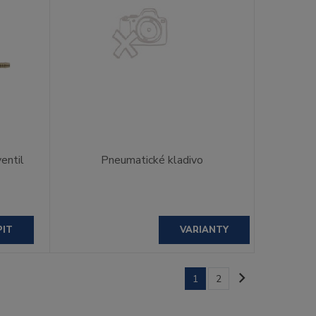
entil
Pneumatické kladivo
PIT
VARIANTY
1
2