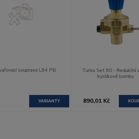
vařovací souprava L84 PB
Turbo Set 90 - Redukční v
kyslíkové bomby
890,01 Kč
VARIANTY
KOU