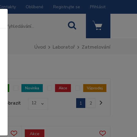
Kontakty
Oblíbené
Registrujte se
Přihlásit
Úvod
Laboratoř
Zatmelování
dem
Novinka
Akce
Výprodej
Zobrazit
12
1
2
Akce