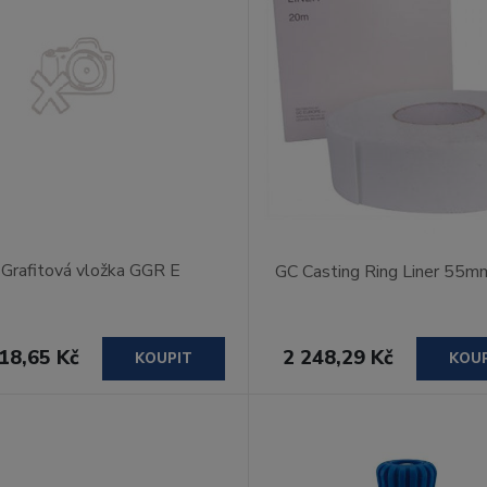
Grafitová vložka GGR E
GC Casting Ring Liner 55m
18,65 Kč
2 248,29 Kč
KOUPIT
KOU