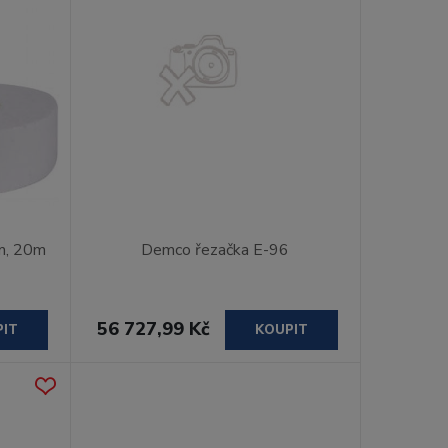
m, 20m
Demco řezačka E-96
56 727,99 Kč
PIT
KOUPIT