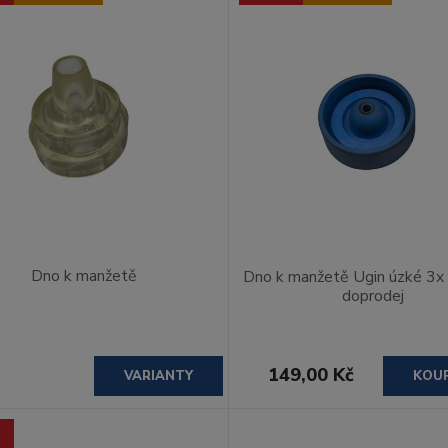
Dno k manžetě
Dno k manžetě Ugin úzké 3
doprodej
149,00 Kč
VARIANTY
KOU