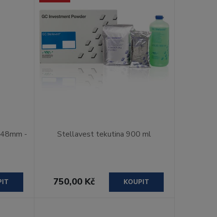
x 48mm -
Stellavest tekutina 900 ml
750,00 Kč
PIT
KOUPIT