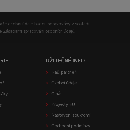
aše osobní údaje budou spravovány v souladu
se
Zásadami zpracování osobních údajů
.
RIE
UŽITEČNÉ INFO
e
Naši partneři
oř
Osobní údaje
táky
O nás
y
Projekty EU
Nastavení soukromí
Obchodní podmínky