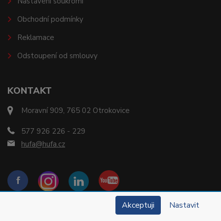
Nastavení soukromí
Obchodní podmínky
Reklamace
Odstoupení od smlouvy
KONTAKT
Moravní 909, 765 02 Otrokovice
577 926 226 - 229
hufa@hufa.cz
Akceptuji
Nastavit