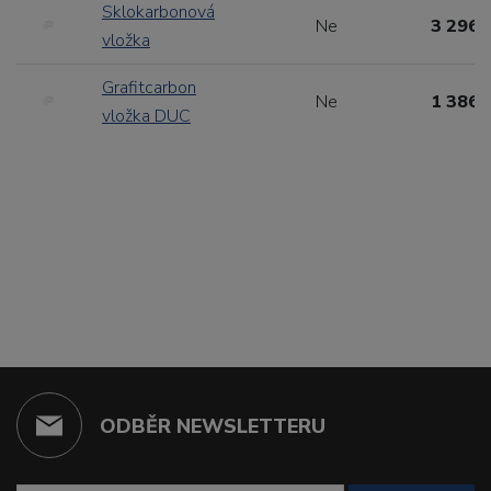
Sklokarbonová
Ne
3 296,
vložka
Grafitcarbon
Ne
1 386,
vložka DUC
ODBĚR NEWSLETTERU