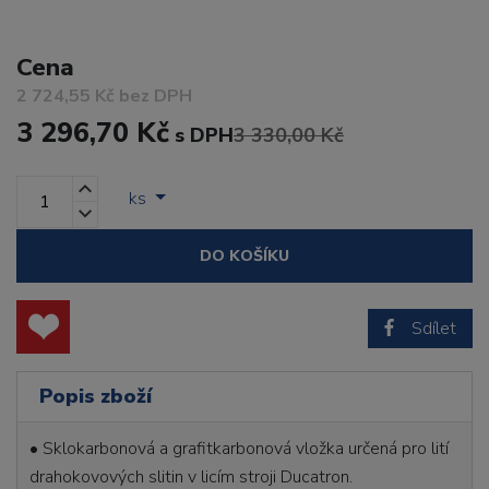
Cena
2 724,55 Kč bez DPH
3 296,70 Kč
s DPH
3 330,00 Kč
ks
DO KOŠÍKU
Sdílet
Popis zboží
• Sklokarbonová a grafitkarbonová vložka určená pro lití
drahokovových slitin v licím stroji Ducatron.