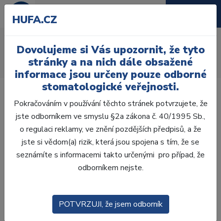
HUFA.CZ
Vložka
Dovolujeme si Vás upozornit, že tyto
Úvod
Laboratoř
Zatmelování
Vložka
stránky a na nich dále obsažené
Sklokarbonová vložka
informace jsou určeny pouze odborné
stomatologické veřejnosti.
Pokračováním v používání těchto stránek potvrzujete, že
jste odborníkem ve smyslu §2a zákona č. 40/1995 Sb.,
o regulaci reklamy, ve znění pozdějších předpisů, a že
jste si vědom(a) rizik, která jsou spojena s tím, že se
seznámíte s informacemi takto určenými pro případ, že
odborníkem nejste.
POTVRZUJI, že jsem odborník