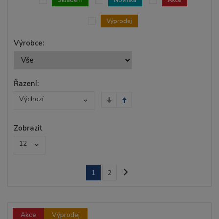
Skladem
Novinka
Akce
Výprodej
Výrobce:
Řazení:
Výchozí
Zobrazit
12
1
2
Akce
Výprodej