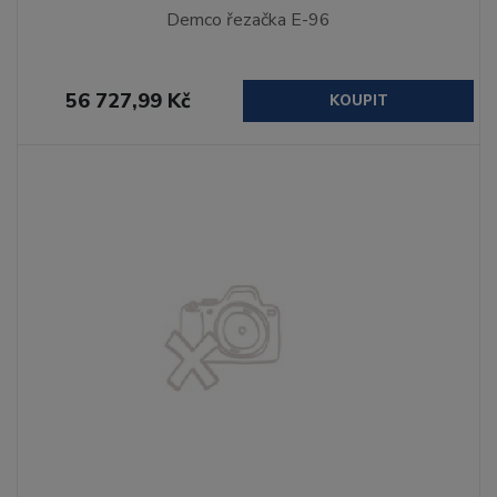
Demco řezačka E-96
56 727,99 Kč
KOUPIT