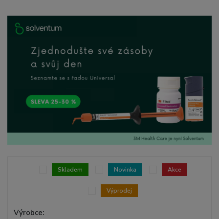
Skladem
Novinka
Akce
Výprodej
Výrobce: