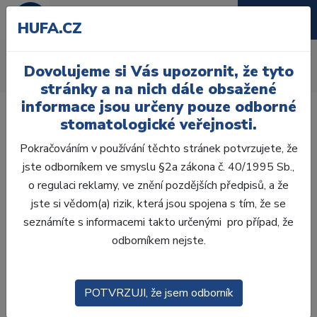
HUFA.CZ
Provizoria a rebaze
Dovolujeme si Vás upozornit, že tyto
Úvod
Ordinace
Provizoria a rebaze
stránky a na nich dále obsažené
informace jsou určeny pouze odborné
stomatologické veřejnosti.
Pokračováním v používání těchto stránek potvrzujete, že
jste odborníkem ve smyslu §2a zákona č. 40/1995 Sb.,
Laboratoř
o regulaci reklamy, ve znění pozdějších předpisů, a že
jste si vědom(a) rizik, která jsou spojena s tím, že se
Ordinace
seznámíte s informacemi takto určenými pro případ, že
odborníkem nejste.
OTISKOVÁNÍ
VÝPLNĚ
POTVRZUJI, že jsem odborník