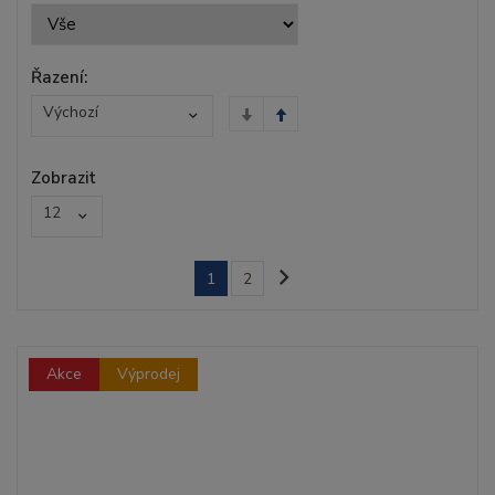
Řazení:
Výchozí
Zobrazit
12
1
2
Akce
Výprodej