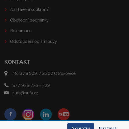
Nastavení soukromí
Obchodní podmínky
Reklamace
Odstoupení od smlouvy
KONTAKT
Moravní 909, 765 02 Otrokovice
577 926 226 - 229
hufa@hufa.cz
Akceptuji
Nastavit