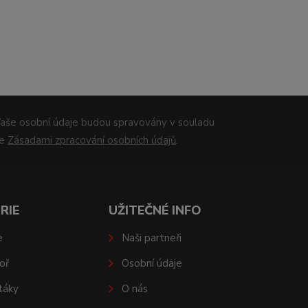
aše osobní údaje budou spravovány v souladu
se
Zásadami zpracování osobních údajů
.
RIE
UŽITEČNÉ INFO
e
Naši partneři
oř
Osobní údaje
táky
O nás