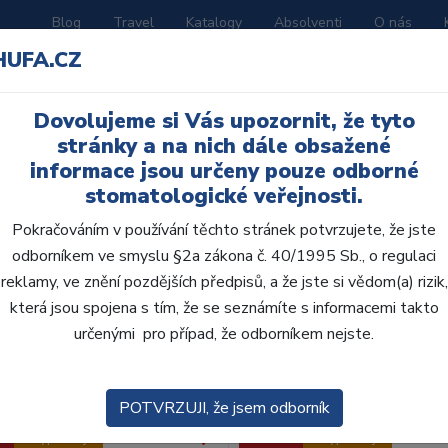
Blog
Travel
Katalogy
Absolventi
O nás
HUFA.CZ
ORATOŘ
AKČNÍ LETÁKY
VZDĚLÁVÁNÍ
Dovolujeme si Vás upozornit, že tyto
my
stránky a na nich dále obsažené
informace jsou určeny pouze odborné
stomatologické veřejnosti.
Pokračováním v používání těchto stránek potvrzujete, že jste
odborníkem ve smyslu §2a zákona č. 40/1995 Sb., o regulaci
reklamy, ve znění pozdějších předpisů, a že jste si vědom(a) rizik,
obce:
Skla
která jsou spojena s tím, že se seznámíte s informacemi takto
určenými pro případ, že odborníkem nejste.
zení:
Výchozí
POTVRZUJI, že jsem odborník
Výprodej
Akce
Výprodej