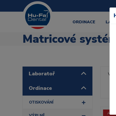
ORDINACE
LAB
Matricové systé
Laboratoř
Výr
Řa
Ordinace
OTISKOVÁNÍ
Akce
VÝPLNĚ