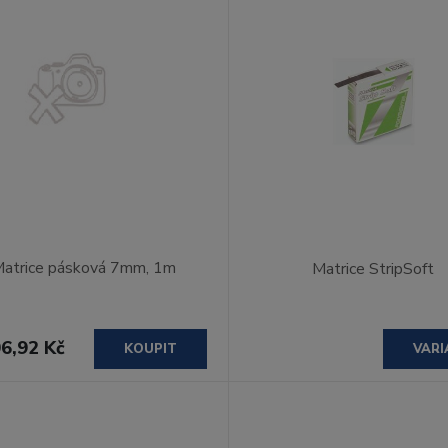
atrice pásková 7mm, 1m
Matrice StripSoft
6,92 Kč
KOUPIT
VARI