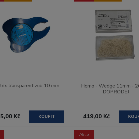
rix transparent zub 10 mm
Hemo - Wedge 11mm - 2
DOPRODEJ
5,00 Kč
419,00 Kč
KOUPIT
KOU
Akce