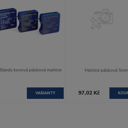
 Bands kovová pásková matrice
Matrice pásková 5m
97,02 Kč
VARIANTY
KOU