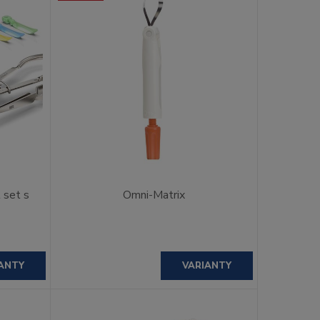
l set s
Omni-Matrix
ANTY
VARIANTY