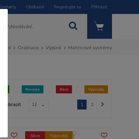
Kontakty
Oblíbené
Registrujte se
Přihlásit
Úvod
Ordinace
Výplně
Matricové systémy
dem
Novinka
Akce
Výprodej
Zobrazit
12
1
2
Akce
Výprodej