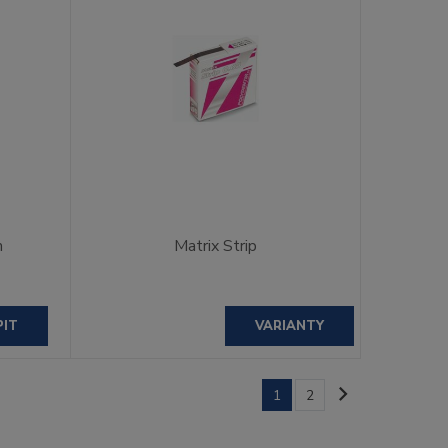
m
Matrix Strip
PIT
VARIANTY
1
2