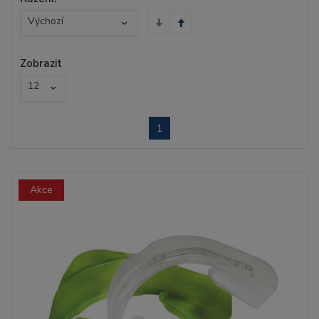
Výchozí
Zobrazit
12
1
Akce