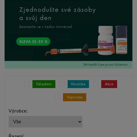
Skladem
Novinka
Akce
Výprodej
Výrobce:
Řazení: