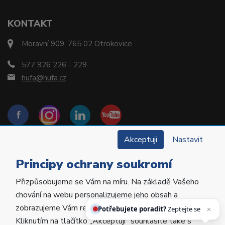
KONTAKT
Moravní 909, 765 02 Otrokovice
577 926 226 - 229
hufa@hufa.cz
Akceptuji
Nastavit
Principy ochrany soukromí
Přizpůsobujeme se Vám na míru. Na základě Vašeho
Copyright © 2022 Hu-Fa Dental a.s. Všechna práva
chování na webu personalizujeme jeho obsah a
vyhrazena.
Potřebujete poradit?
Zeptejte se našeho
zobrazujeme Vám relevantní nabídky a produkty.
asistenta H
Kliknutím na tlačítko „Akceptuji“ souhlasíte také s