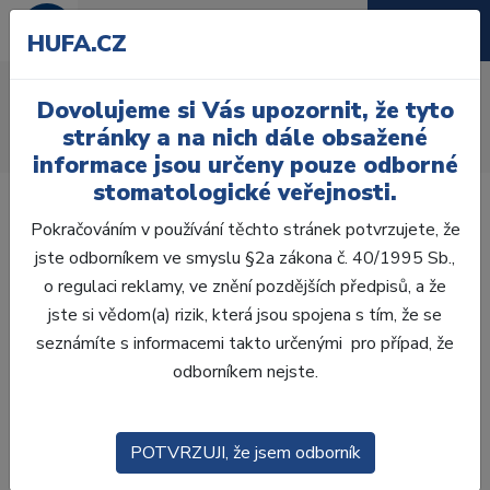
HUFA.CZ
Ochrana dentinu
Dovolujeme si Vás upozornit, že tyto
Úvod
Ordinace
Profylaxe
stránky a na nich dále obsažené
Ochrana dentinu, fluoridace
Ochrana dentinu
informace jsou určeny pouze odborné
stomatologické veřejnosti.
Pokračováním v používání těchto stránek potvrzujete, že
jste odborníkem ve smyslu §2a zákona č. 40/1995 Sb.,
o regulaci reklamy, ve znění pozdějších předpisů, a že
Laboratoř
jste si vědom(a) rizik, která jsou spojena s tím, že se
seznámíte s informacemi takto určenými pro případ, že
Ordinace
odborníkem nejste.
OTISKOVÁNÍ
POTVRZUJI, že jsem odborník
VÝPLNĚ