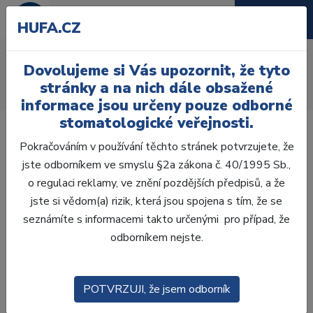
HUFA.CZ
Rovné tupé
Dovolujeme si Vás upozornit, že tyto
Úvod
Ordinace
Endodoncie
Výplachy
stránky a na nich dále obsažené
Výplachové kanyly
Rovné tupé
informace jsou určeny pouze odborné
stomatologické veřejnosti.
Pokračováním v používání těchto stránek potvrzujete, že
jste odborníkem ve smyslu §2a zákona č. 40/1995 Sb.,
o regulaci reklamy, ve znění pozdějších předpisů, a že
Laboratoř
jste si vědom(a) rizik, která jsou spojena s tím, že se
seznámíte s informacemi takto určenými pro případ, že
Ordinace
odborníkem nejste.
OTISKOVÁNÍ
POTVRZUJI, že jsem odborník
VÝPLNĚ