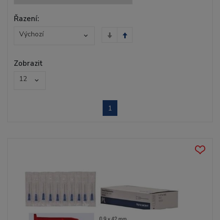
Řazení:
Výchozí
Zobrazit
12
1