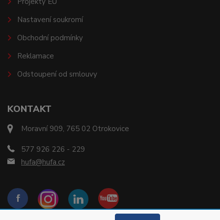
Projekty EU
Nastavení soukromí
Obchodní podmínky
Reklamace
Odstoupení od smlouvy
KONTAKT
Moravní 909, 765 02 Otrokovice
577 926 226 - 229
hufa@hufa.cz