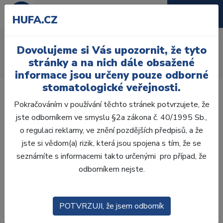
HUFA.CZ
Skloionomerní podložky
Dovolujeme si Vás upozornit, že tyto
Úvod
Ordinace
Výplně
Podložkové materiály
stránky a na nich dále obsažené
Skloionomerní podložky
informace jsou určeny pouze odborné
stomatologické veřejnosti.
Pokračováním v používání těchto stránek potvrzujete, že
jste odborníkem ve smyslu §2a zákona č. 40/1995 Sb.,
o regulaci reklamy, ve znění pozdějších předpisů, a že
Laboratoř
jste si vědom(a) rizik, která jsou spojena s tím, že se
seznámíte s informacemi takto určenými pro případ, že
Ordinace
odborníkem nejste.
OTISKOVÁNÍ
POTVRZUJI, že jsem odborník
VÝPLNĚ