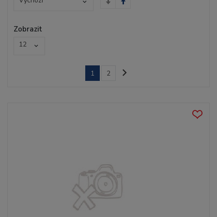
Výchozí
Zobrazit
12
1
2