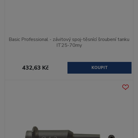
Basic Professional - závitový spoj-těsnící šroubení tanku
IT25-70my
432,63 Kč
KOUPIT