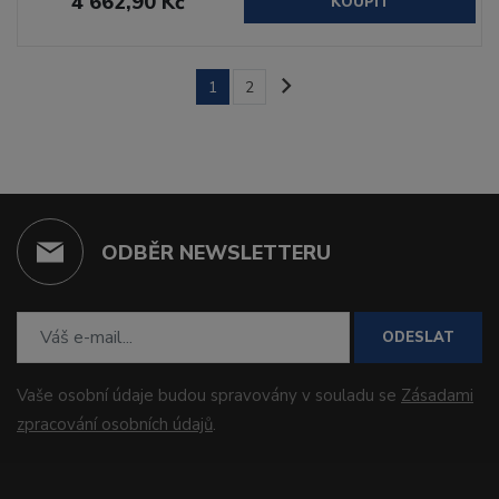
4 662,90 Kč
KOUPIT
1
2
ODBĚR NEWSLETTERU
ODESLAT
Vaše osobní údaje budou spravovány v souladu se
Zásadami
zpracování osobních údajů
.