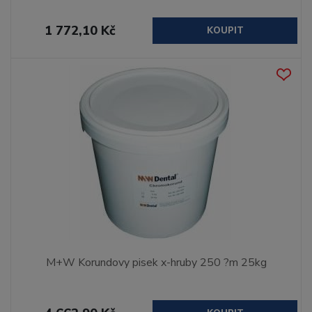
1 772,10 Kč
KOUPIT
M+W Korundovy pisek x-hruby 250 ?m 25kg