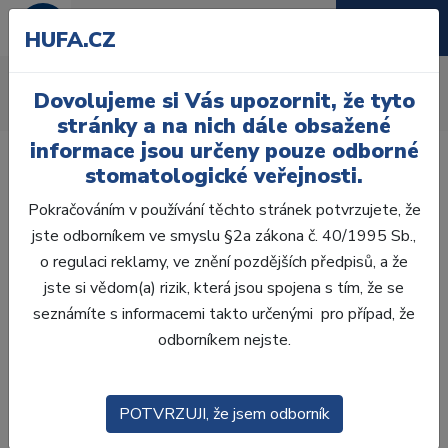
HUFA.CZ
Pískování
Dovolujeme si Vás upozornit, že tyto
Úvod
Laboratoř
Pískování
stránky a na nich dále obsažené
informace jsou určeny pouze odborné
stomatologické veřejnosti.
Pokračováním v používání těchto stránek potvrzujete, že
jste odborníkem ve smyslu §2a zákona č. 40/1995 Sb.,
Laboratoř
o regulaci reklamy, ve znění pozdějších předpisů, a že
jste si vědom(a) rizik, která jsou spojena s tím, že se
ZHOTOVENÍ MODELŮ
seznámíte s informacemi takto určenými pro případ, že
odborníkem nejste.
VOSKOVÁ MODELACE
CAD/CAM
POTVRZUJI, že jsem odborník
ZATMELOVÁNÍ