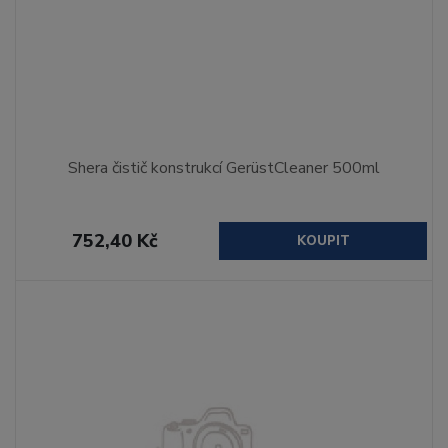
Shera čistič konstrukcí GerüstCleaner 500ml
752,40 Kč
KOUPIT