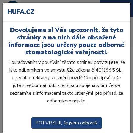
HUFA.CZ
Demineralizátory
Dovolujeme si Vás upozornit, že tyto
Úvod
Ordinace
Přístroje
Sterilizace a hygiena
stránky a na nich dále obsažené
Demineralizátory
informace jsou určeny pouze odborné
stomatologické veřejnosti.
Pokračováním v používání těchto stránek potvrzujete, že
jste odborníkem ve smyslu §2a zákona č. 40/1995 Sb.,
o regulaci reklamy, ve znění pozdějších předpisů, a že
Laboratoř
jste si vědom(a) rizik, která jsou spojena s tím, že se
seznámíte s informacemi takto určenými pro případ, že
Ordinace
odborníkem nejste.
OTISKOVÁNÍ
POTVRZUJI, že jsem odborník
VÝPLNĚ