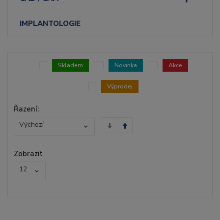
IMPLANTOLOGIE
Skladem
Novinka
Akce
Výprodej
Řazení:
Výchozí
Zobrazit
12