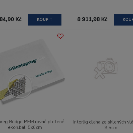
84,90 Kč
8 911,98 Kč
KOUPIT
KOU
reg Bridge PFM rovné pletené
Interlig dlaha ze sklených vl
ekon.bal. 5x6cm
8,5cm