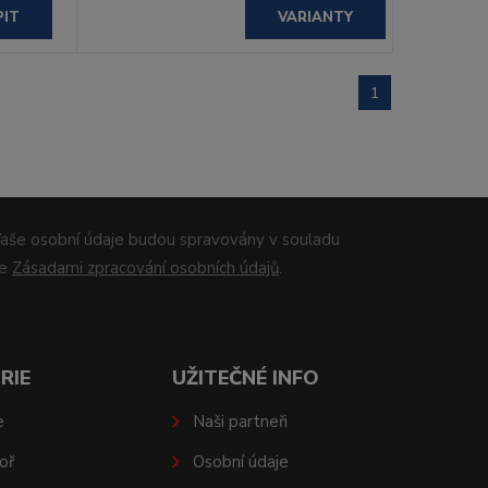
PIT
VARIANTY
1
aše osobní údaje budou spravovány v souladu
se
Zásadami zpracování osobních údajů
.
RIE
UŽITEČNÉ INFO
e
Naši partneři
oř
Osobní údaje