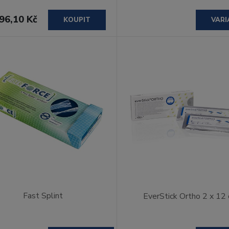
96,10 Kč
KOUPIT
VARI
Fast Splint
EverStick Ortho 2 x 12