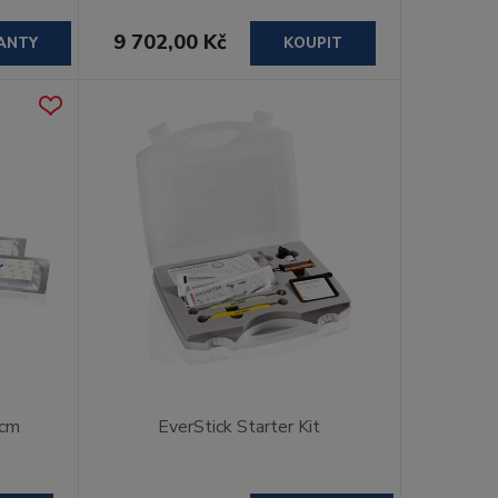
9 702,00 Kč
ANTY
KOUPIT
 cm
EverStick Starter Kit