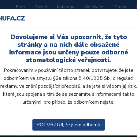
Blog
Travel
Katalogy
Absolventi
O nás
HUFA.CZ
ORATOŘ
AKČNÍ LETÁKY
VZDĚLÁVÁNÍ
Dovolujeme si Vás upozornit, že tyto
stránky a na nich dále obsažené
informace jsou určeny pouze odborné
stomatologické veřejnosti.
Pokračováním v používání těchto stránek potvrzujete, že jste
odborníkem ve smyslu §2a zákona č. 40/1995 Sb., o regulaci
reklamy, ve znění pozdějších předpisů, a že jste si vědom(a) rizik,
která jsou spojena s tím, že se seznámíte s informacemi takto
určenými pro případ, že odborníkem nejste.
POTVRZUJI, že jsem odborník