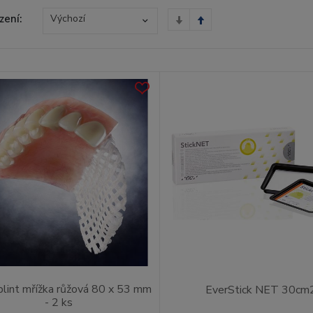
zení:
Výchozí
plint mřížka růžová 80 x 53 mm
EverStick NET 30cm
- 2 ks