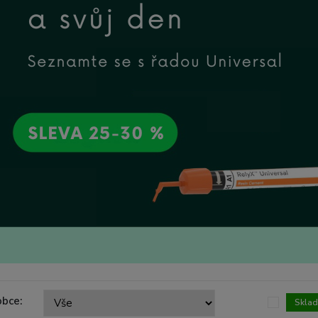
obce:
Skla