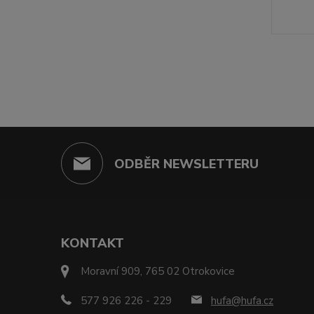
ODBĚR NEWSLETTERU
KONTAKT
Moravní 909, 765 02 Otrokovice
577 926 226 - 229
hufa@hufa.cz