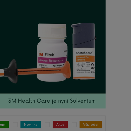
dem
Novinka
Akce
Výprodej