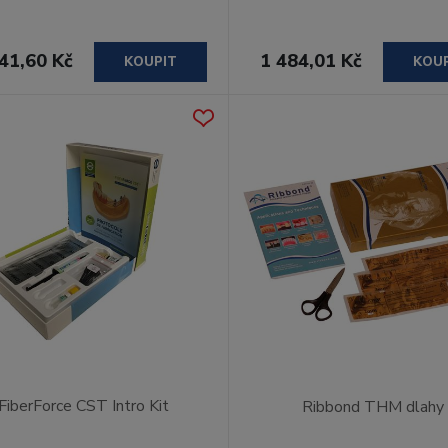
41,60 Kč
1 484,01 Kč
KOUPIT
KOU
FiberForce CST Intro Kit
Ribbond THM dlahy