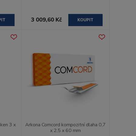
3 009,60 Kč
PIT
KOUPIT
áken 3 x
Arkona Comcord kompozitní dlaha 0,7
x 2,5 x 60 mm