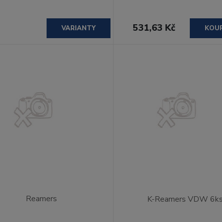
531,63 Kč
VARIANTY
KOU
Reamers
K-Reamers VDW 6k