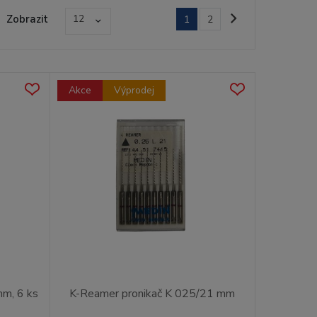
Zobrazit
12
1
2
Akce
Výprodej
m, 6 ks
K-Reamer pronikač K 025/21 mm