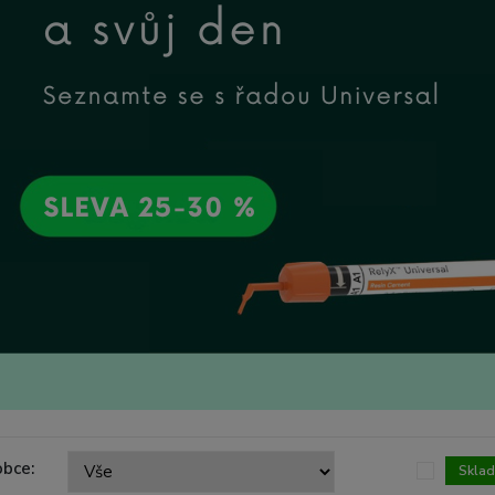
obce:
Skla