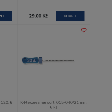
29,00 Kč
PIT
KOUPIT
 120, 6
K-Flexoreamer sort. 015-040/21 mm,
6 ks