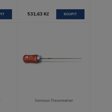
531,63 Kč
PIT
KOUPIT
s
Senseus Flexoreamer