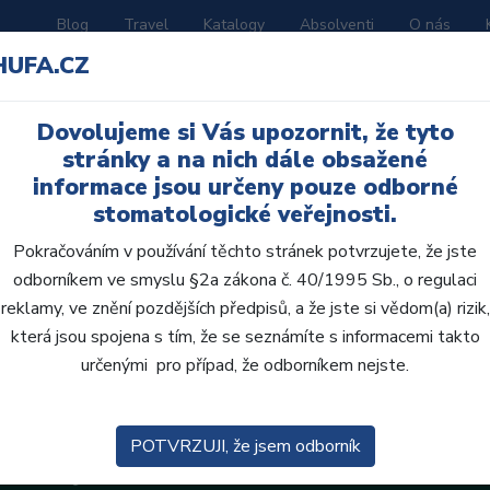
Blog
Travel
Katalogy
Absolventi
O nás
HUFA.CZ
ORATOŘ
AKČNÍ LETÁKY
VZDĚLÁVÁNÍ
Dovolujeme si Vás upozornit, že tyto
amer)
stránky a na nich dále obsažené
informace jsou určeny pouze odborné
stomatologické veřejnosti.
Pokračováním v používání těchto stránek potvrzujete, že jste
odborníkem ve smyslu §2a zákona č. 40/1995 Sb., o regulaci
reklamy, ve znění pozdějších předpisů, a že jste si vědom(a) rizik,
která jsou spojena s tím, že se seznámíte s informacemi takto
určenými pro případ, že odborníkem nejste.
POTVRZUJI, že jsem odborník