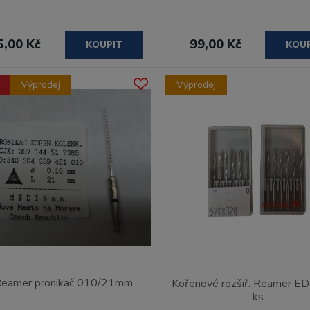
5,00 Kč
99,00 Kč
KOUPIT
KOU
Výprodej
Výprodej
Reamer pronikač 010/21mm
Kořenové rozšiř. Reamer ED
ks