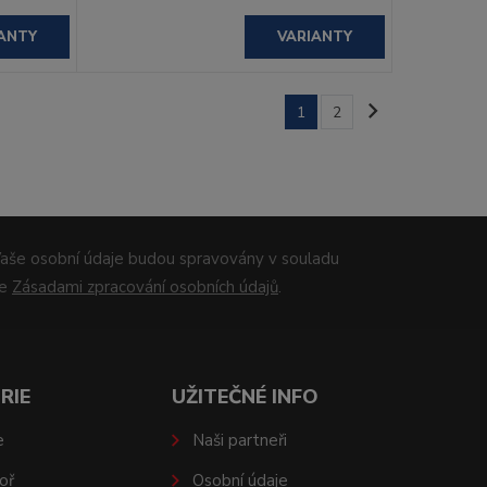
ANTY
VARIANTY
1
2
aše osobní údaje budou spravovány v souladu
se
Zásadami zpracování osobních údajů
.
RIE
UŽITEČNÉ INFO
e
Naši partneři
oř
Osobní údaje