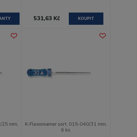
531,63 Kč
ANTY
KOUPIT
0/25 mm,
K-Flexoreamer sort. 015-040/31 mm,
6 ks