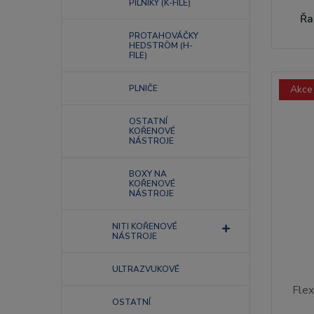
PILNÍKY (K-FILE)
Řa
PROTAHOVÁČKY
HEDSTRÖM (H-
FILE)
Akce
PLNIČE
OSTATNÍ
KOŘENOVÉ
NÁSTROJE
BOXY NA
KOŘENOVÉ
NÁSTROJE
NITI KOŘENOVÉ
NÁSTROJE
ULTRAZVUKOVÉ
Flex
OSTATNÍ