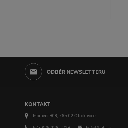
ODBĚR NEWSLETTERU
KONTAKT
Moravní 909, 765 02 Otrokovice
577 926 226 - 229
hufa@hufa.cz