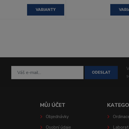
VARIANTY
VARI
V
ODESLAT
MŮJ ÚČET
KATEGO
Objednávky
Ordinac
Osobní údaje
Laborat