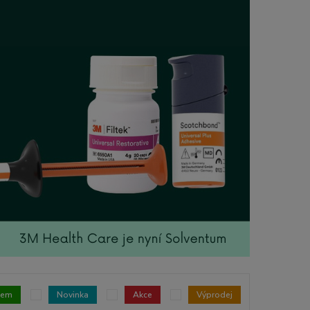
dem
Novinka
Akce
Výprodej