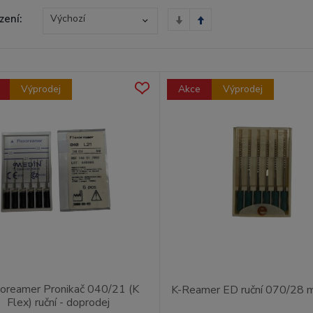
zení:
Výchozí
Výprodej
Akce
Výprodej
oreamer Pronikač 040/21 (K
K-Reamer ED ruční 070/28 m
Flex) ruční - doprodej