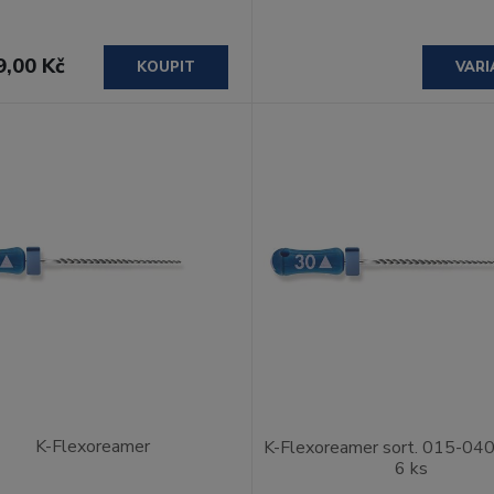
9,00 Kč
KOUPIT
VARI
K-Flexoreamer
K-Flexoreamer sort. 015-04
6 ks