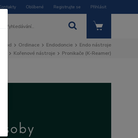
Kontakty
Oblíbené
Registrujte se
Přihlásit
Úvod
Ordinace
Endodoncie
Endo nástroje
Kořenové nástroje
Pronikače (K-Reamer)