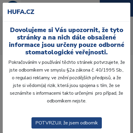
HUFA.CZ
Sterilizátor
Dovolujeme si Vás upozornit, že tyto
Úvod
Ordinace
Dezinfekce a sterilizace
stránky a na nich dále obsažené
Sterilizace
Horkovzdušná sterilizace
informace jsou určeny pouze odborné
Sterilizátor
stomatologické veřejnosti.
Pokračováním v používání těchto stránek potvrzujete, že
jste odborníkem ve smyslu §2a zákona č. 40/1995 Sb.,
o regulaci reklamy, ve znění pozdějších předpisů, a že
jste si vědom(a) rizik, která jsou spojena s tím, že se
Laboratoř
seznámíte s informacemi takto určenými pro případ, že
odborníkem nejste.
Ordinace
OTISKOVÁNÍ
POTVRZUJI, že jsem odborník