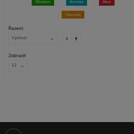
Skladem
Novinka
Akce
Výprodej
Řazení:
Výchozí
Zobrazit
12