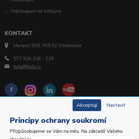
Odstoupení od smlouvy
KONTAKT
Moravní 909, 765 02 Otrokovice
577 926 226 - 229
hufa@hufa.cz
Akceptuji
Nastavit
Principy ochrany soukromí
Přizpůsobujeme se Vám na míru. Na základě Vašeho
Copyright © 2022 Hu-Fa Dental a.s. Všechna práva