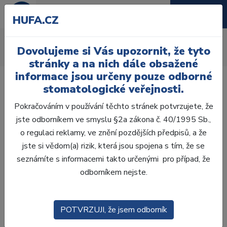
HUFA.CZ
Přístroje na míchání
Dovolujeme si Vás upozornit, že tyto
Úvod
Ordinace
Otiskování
Přístroje na míchání
stránky a na nich dále obsažené
informace jsou určeny pouze odborné
stomatologické veřejnosti.
Pokračováním v používání těchto stránek potvrzujete, že
jste odborníkem ve smyslu §2a zákona č. 40/1995 Sb.,
Laboratoř
o regulaci reklamy, ve znění pozdějších předpisů, a že
jste si vědom(a) rizik, která jsou spojena s tím, že se
Ordinace
seznámíte s informacemi takto určenými pro případ, že
odborníkem nejste.
OTISKOVÁNÍ
ALGINÁTY
POTVRZUJI, že jsem odborník
SILIKONY