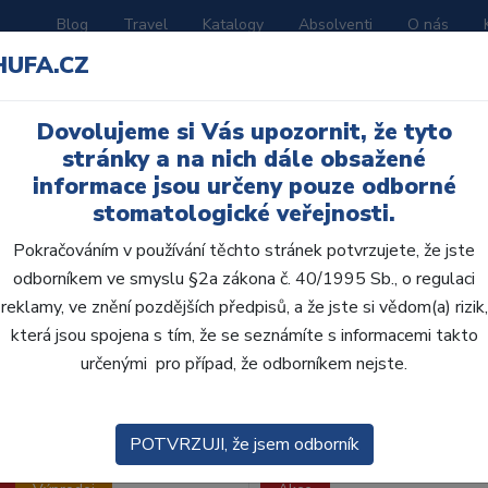
Blog
Travel
Katalogy
Absolventi
O nás
HUFA.CZ
ORATOŘ
AKČNÍ LETÁKY
VZDĚLÁVÁNÍ
Dovolujeme si Vás upozornit, že tyto
ky
stránky a na nich dále obsažené
informace jsou určeny pouze odborné
stomatologické veřejnosti.
Pokračováním v používání těchto stránek potvrzujete, že jste
odborníkem ve smyslu §2a zákona č. 40/1995 Sb., o regulaci
reklamy, ve znění pozdějších předpisů, a že jste si vědom(a) rizik,
obce:
Skla
která jsou spojena s tím, že se seznámíte s informacemi takto
určenými pro případ, že odborníkem nejste.
zení:
Výchozí
POTVRZUJI, že jsem odborník