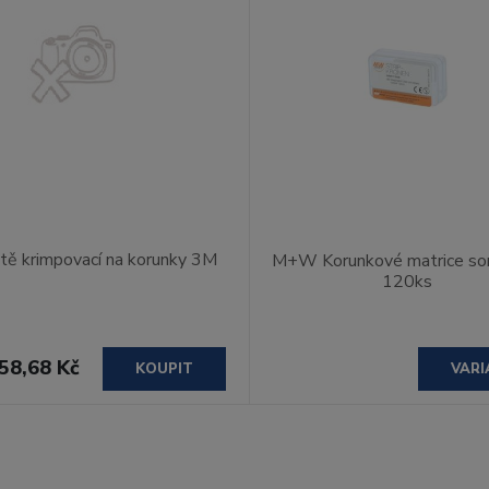
tě krimpovací na korunky 3M
M+W Korunkové matrice so
120ks
58,68 Kč
KOUPIT
VARI