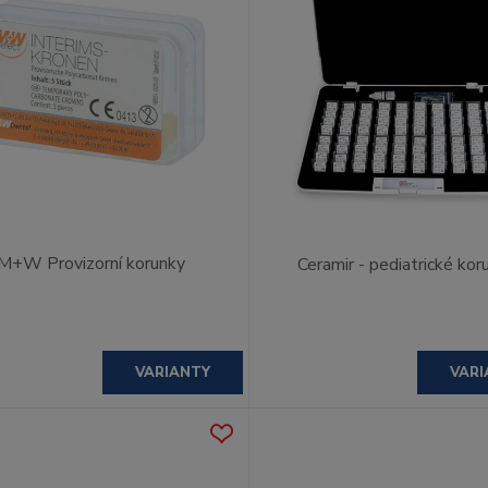
M+W Provizorní korunky
Ceramir - pediatrické kor
VARIANTY
VARI