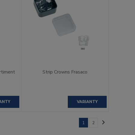
rtiment
Strip Crowns Frasaco
ANTY
VARIANTY
1
2