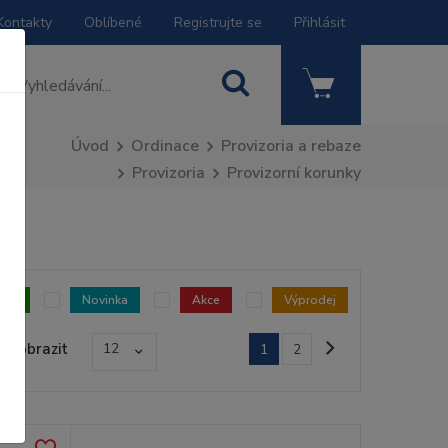
Kontakty
Oblíbené
Registrujte se
Přihlásit
Úvod
Ordinace
Provizoria a rebaze
Provizoria
Provizorní korunky
dem
Novinka
Akce
Výprodej
Zobrazit
12
1
2