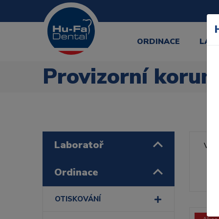
ORDINACE
LAB
Provizorní korun
Laboratoř
Výr
Řa
Ordinace
OTISKOVÁNÍ