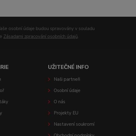
aše osobní údaje budou spravovány v souladu
se
Zásadami zpracování osobních údajů
.
RIE
UŽITEČNÉ INFO
e
Naši partneři
oř
Osobní údaje
táky
O nás
y
Projekty EU
Nastavení soukromí
Obchodní podmínky