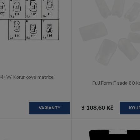
M+W Korunkové matrice
FullForm F sada 60 k
3 108,60 Kč
VARIANTY
KOU