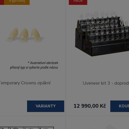
Výprodej
Akce
Temporary Crowns opákní
Uveneer kit 3 - doprod
12 990,00 Kč
VARIANTY
KOU