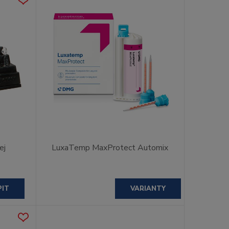
ej
LuxaTemp MaxProtect Automix
PIT
VARIANTY