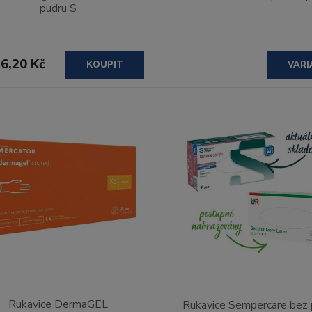
pudru S
6,20 Kč
KOUPIT
VARI
Rukavice DermaGEL
Rukavice Sempercare bez 