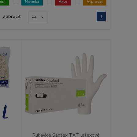
dem
Novinka
Akce
Výprodej
Zobrazit
12
1
Rukavice Santex TXT latexové