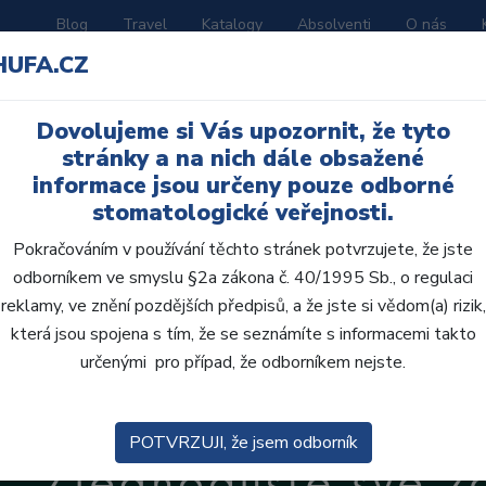
Blog
Travel
Katalogy
Absolventi
O nás
HUFA.CZ
ORATOŘ
AKČNÍ LETÁKY
VZDĚLÁVÁNÍ
Dovolujeme si Vás upozornit, že tyto
stránky a na nich dále obsažené
e
informace jsou určeny pouze odborné
stomatologické veřejnosti.
Pokračováním v používání těchto stránek potvrzujete, že jste
odborníkem ve smyslu §2a zákona č. 40/1995 Sb., o regulaci
reklamy, ve znění pozdějších předpisů, a že jste si vědom(a) rizik,
která jsou spojena s tím, že se seznámíte s informacemi takto
určenými pro případ, že odborníkem nejste.
POTVRZUJI, že jsem odborník