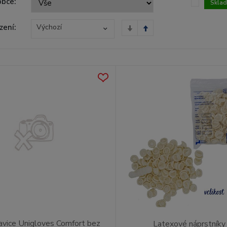
obce:
Skla
zení:
Výchozí
avice Unigloves Comfort bez
Latexové náprstníky