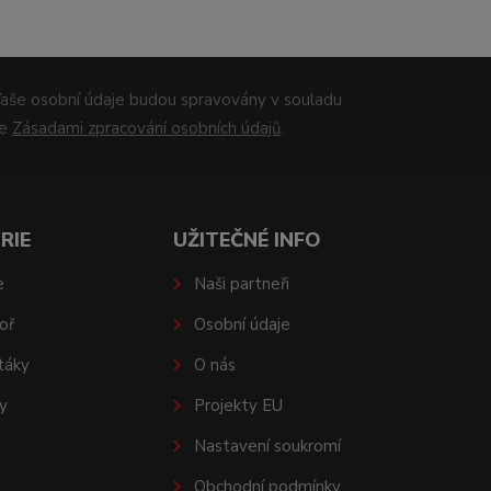
aše osobní údaje budou spravovány v souladu
se
Zásadami zpracování osobních údajů
.
RIE
UŽITEČNÉ INFO
e
Naši partneři
oř
Osobní údaje
táky
O nás
y
Projekty EU
Nastavení soukromí
Obchodní podmínky