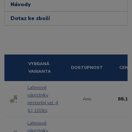
Návody
Dotaz ke zboží
VYBRANÁ
DOSTUPNOST
CENA
VARIANTA
Latexové
náprstníky
Ano
88,11
nesterilní vel. 4
(L) 100ks
Latexové
náprstníky