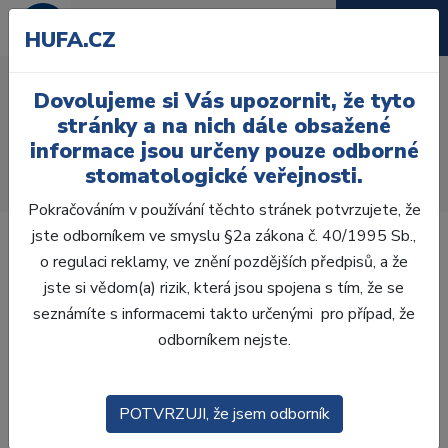
HUFA.CZ
Latexové náprstníky
Dovolujeme si Vás upozornit, že tyto
Úvod
Ordinace
Ochrana a hygiena
stránky a na nich dále obsažené
Ochranné pomůcky
Rukavice
informace jsou určeny pouze odborné
Vyšetřovací rukavice
Latexové rukavice
stomatologické veřejnosti.
Latexové náprstníky nesterilní vel. 4 (L) 100ks
Pokračováním v používání těchto stránek potvrzujete, že
jste odborníkem ve smyslu §2a zákona č. 40/1995 Sb.,
o regulaci reklamy, ve znění pozdějších předpisů, a že
jste si vědom(a) rizik, která jsou spojena s tím, že se
seznámíte s informacemi takto určenými pro případ, že
odborníkem nejste.
POTVRZUJI, že jsem odborník