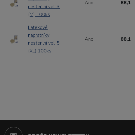
Ano
88,11
nesterilní vel. 3
(M) 100ks
Latexové
náprstníky
Ano
88,11
nesterilní vel. 5
(XL) 100ks