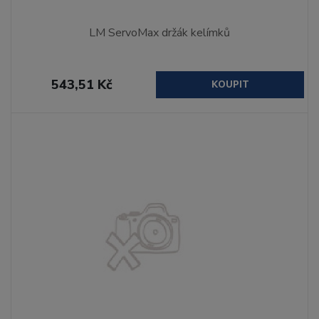
LM ServoMax držák kelímků
543,51 Kč
KOUPIT