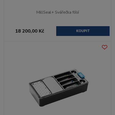
MillSeal+ Svářečka fólií
18 200,00 Kč
KOUPIT