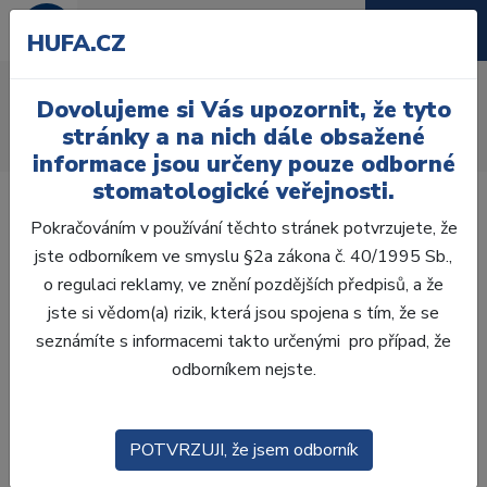
HUFA.CZ
Sterilizace
Dovolujeme si Vás upozornit, že tyto
Úvod
Ordinace
Dezinfekce a sterilizace
stránky a na nich dále obsažené
Sterilizace
informace jsou určeny pouze odborné
stomatologické veřejnosti.
Pokračováním v používání těchto stránek potvrzujete, že
jste odborníkem ve smyslu §2a zákona č. 40/1995 Sb.,
o regulaci reklamy, ve znění pozdějších předpisů, a že
Laboratoř
jste si vědom(a) rizik, která jsou spojena s tím, že se
seznámíte s informacemi takto určenými pro případ, že
Ordinace
odborníkem nejste.
OTISKOVÁNÍ
POTVRZUJI, že jsem odborník
VÝPLNĚ