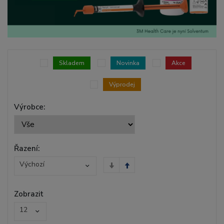
Skladem
Novinka
Akce
Výprodej
Výrobce:
Řazení:
Výchozí
Zobrazit
12