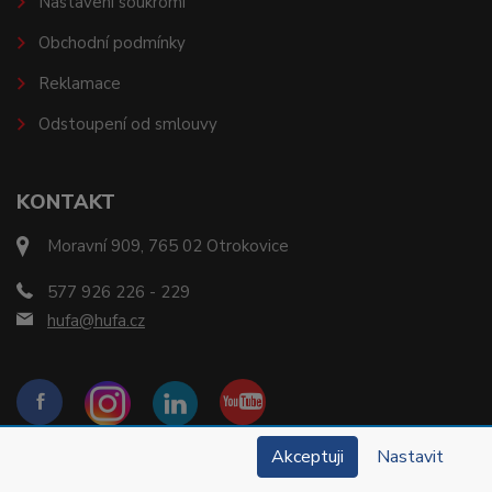
Nastavení soukromí
Obchodní podmínky
Reklamace
Odstoupení od smlouvy
KONTAKT
Moravní 909, 765 02 Otrokovice
577 926 226 - 229
hufa@hufa.cz
Akceptuji
Nastavit