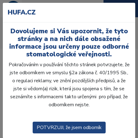
HUFA.CZ
Zlacené čepy
Dovolujeme si Vás upozornit, že tyto
Úvod
Ordinace
Endodoncie
Kořenové čepy
stránky a na nich dále obsažené
Zlacené čepy
informace jsou určeny pouze odborné
stomatologické veřejnosti.
Pokračováním v používání těchto stránek potvrzujete, že
jste odborníkem ve smyslu §2a zákona č. 40/1995 Sb.,
o regulaci reklamy, ve znění pozdějších předpisů, a že
Laboratoř
jste si vědom(a) rizik, která jsou spojena s tím, že se
seznámíte s informacemi takto určenými pro případ, že
Ordinace
odborníkem nejste.
OTISKOVÁNÍ
POTVRZUJI, že jsem odborník
VÝPLNĚ