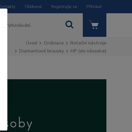
Kontakty
Oblíbené
Registrujte se
Přihlásit
Úvod
Ordinace
Rotační nástroje
Diamantové brousky
HP (do násadce)