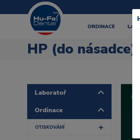
ORDINACE
LAB
HP (do násadce)
Laboratoř
Ordinace
OTISKOVÁNÍ