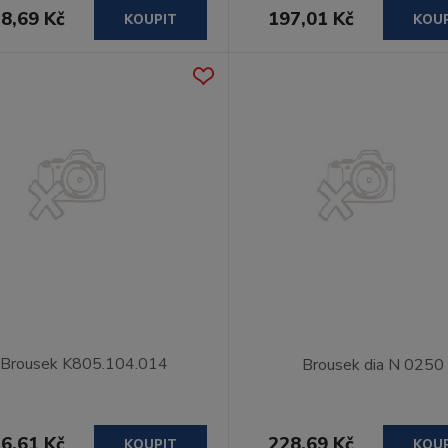
8,69 Kč
197,01 Kč
KOUPIT
KOU
Brousek K805.104.014
Brousek dia N 0250
6,61 Kč
228,69 Kč
KOUPIT
KOU