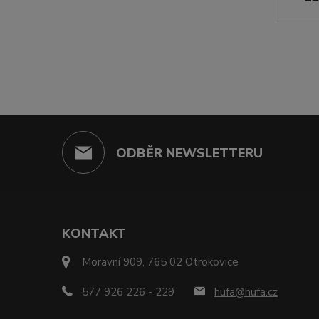
ODBĚR NEWSLETTERU
KONTAKT
Moravní 909, 765 02 Otrokovice
577 926 226 - 229
hufa@hufa.cz