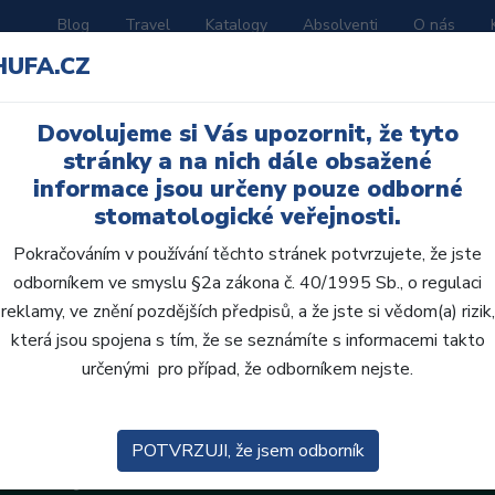
Blog
Travel
Katalogy
Absolventi
O nás
HUFA.CZ
ORATOŘ
AKČNÍ LETÁKY
VZDĚLÁVÁNÍ
Dovolujeme si Vás upozornit, že tyto
stránky a na nich dále obsažené
informace jsou určeny pouze odborné
stomatologické veřejnosti.
Pokračováním v používání těchto stránek potvrzujete, že jste
odborníkem ve smyslu §2a zákona č. 40/1995 Sb., o regulaci
reklamy, ve znění pozdějších předpisů, a že jste si vědom(a) rizik,
která jsou spojena s tím, že se seznámíte s informacemi takto
určenými pro případ, že odborníkem nejste.
POTVRZUJI, že jsem odborník