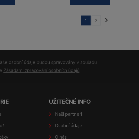
1
2
aše osobní údaje budou spravovány v souladu
se
Zásadami zpracování osobních údajů
.
RIE
UŽITEČNÉ INFO
e
Naši partneři
oř
Osobní údaje
táky
O nás