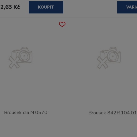
2,63 Kč
KOUPIT
VARI
Brousek dia N 0570
Brousek 842R.104.0