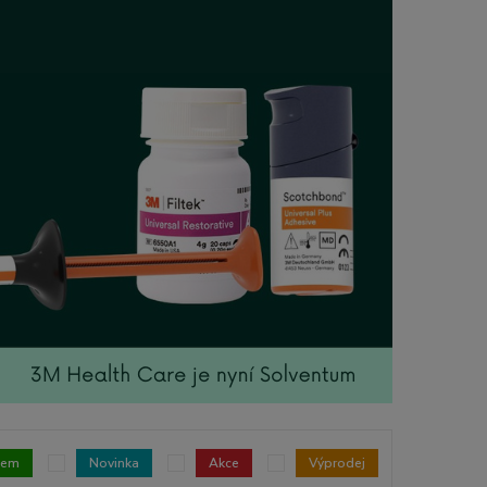
dem
Novinka
Akce
Výprodej