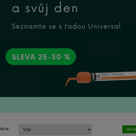
obce:
Skla