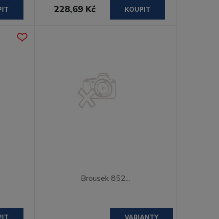
228,69 Kč
PIT
KOUPIT
Brousek 852...
PIT
VARIANTY