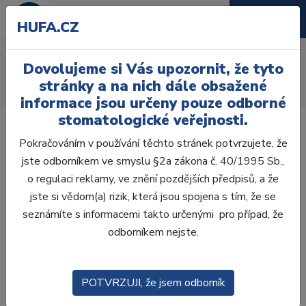
HUFA.CZ
Lopatky na cement
Dovolujeme si Vás upozornit, že tyto
Úvod
Ordinace
Ruční nástroje
Ostatní nástroje
stránky a na nich dále obsažené
Lopatky na cement
informace jsou určeny pouze odborné
stomatologické veřejnosti.
Pokračováním v používání těchto stránek potvrzujete, že
jste odborníkem ve smyslu §2a zákona č. 40/1995 Sb.,
o regulaci reklamy, ve znění pozdějších předpisů, a že
Laboratoř
jste si vědom(a) rizik, která jsou spojena s tím, že se
seznámíte s informacemi takto určenými pro případ, že
Ordinace
odborníkem nejste.
OTISKOVÁNÍ
POTVRZUJI, že jsem odborník
VÝPLNĚ