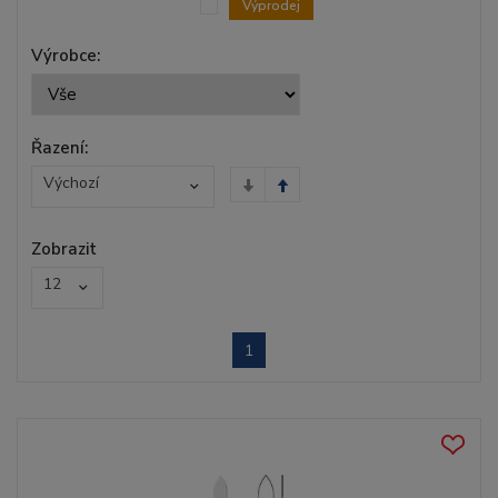
Výprodej
Výrobce:
Řazení:
Výchozí
Zobrazit
12
1