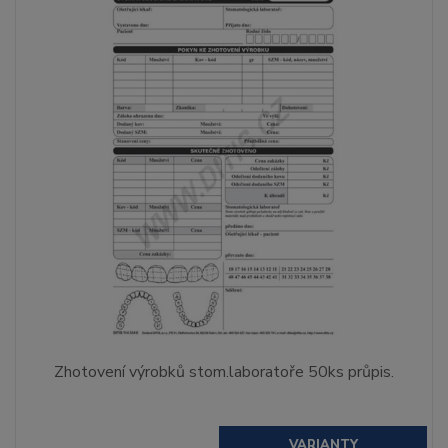
Zhotovení výrobků stom.laboratoře 50ks průpis.
VARIANTY