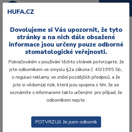
HUFA.CZ
Tiskopisy
Dovolujeme si Vás upozornit, že tyto
Úvod
Ordinace
Různé
Tiskopisy
stránky a na nich dále obsažené
informace jsou určeny pouze odborné
stomatologické veřejnosti.
Pokračováním v používání těchto stránek potvrzujete, že
jste odborníkem ve smyslu §2a zákona č. 40/1995 Sb.,
Laboratoř
o regulaci reklamy, ve znění pozdějších předpisů, a že
jste si vědom(a) rizik, která jsou spojena s tím, že se
Ordinace
seznámíte s informacemi takto určenými pro případ, že
odborníkem nejste.
OTISKOVÁNÍ
VÝPLNĚ
POTVRZUJI, že jsem odborník