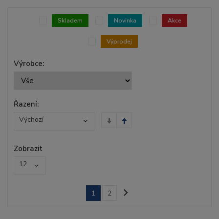
Skladem
Novinka
Akce
Výprodej
Výrobce:
Řazení:
Výchozí
Zobrazit
12
1
2