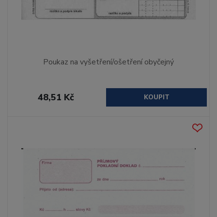
Poukaz na vyšetření/ošetření obyčejný
48,51 Kč
KOUPIT