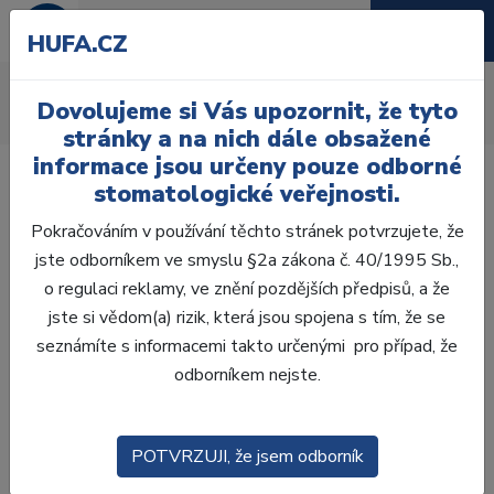
HUFA.CZ
CAD / CAM
Dovolujeme si Vás upozornit, že tyto
Úvod
Ordinace
CAD / CAM
stránky a na nich dále obsažené
informace jsou určeny pouze odborné
stomatologické veřejnosti.
Pokračováním v používání těchto stránek potvrzujete, že
jste odborníkem ve smyslu §2a zákona č. 40/1995 Sb.,
Laboratoř
o regulaci reklamy, ve znění pozdějších předpisů, a že
jste si vědom(a) rizik, která jsou spojena s tím, že se
Ordinace
seznámíte s informacemi takto určenými pro případ, že
odborníkem nejste.
OTISKOVÁNÍ
VÝPLNĚ
POTVRZUJI, že jsem odborník