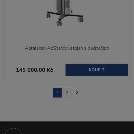
Aoralscan AoStation stojan s počítačem
145 000,00 Kč
KOUPIT
1
2