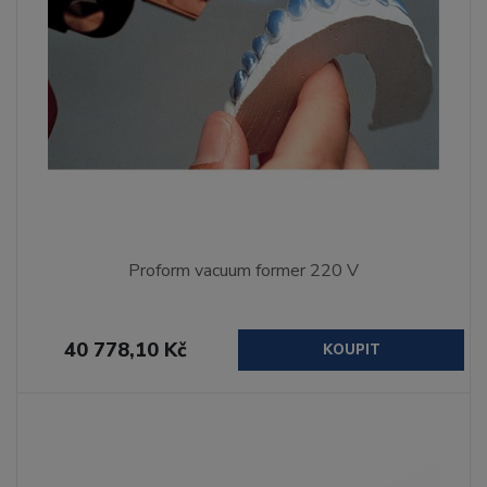
Proform vacuum former 220 V
40 778,10 Kč
KOUPIT