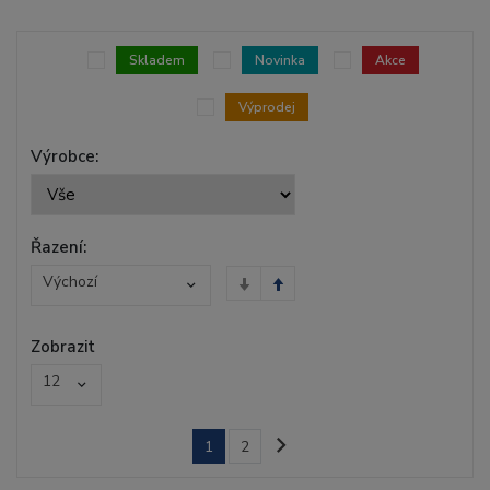
Skladem
Novinka
Akce
Výprodej
Výrobce:
Řazení:
Výchozí
Zobrazit
12
1
2