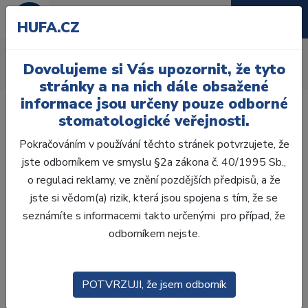
HUFA.CZ
Polyéterové hmoty
Dovolujeme si Vás upozornit, že tyto
Úvod
Ordinace
Otiskování
Polyéterové hmoty
stránky a na nich dále obsažené
informace jsou určeny pouze odborné
stomatologické veřejnosti.
Pokračováním v používání těchto stránek potvrzujete, že
jste odborníkem ve smyslu §2a zákona č. 40/1995 Sb.,
Laboratoř
o regulaci reklamy, ve znění pozdějších předpisů, a že
jste si vědom(a) rizik, která jsou spojena s tím, že se
Ordinace
seznámíte s informacemi takto určenými pro případ, že
odborníkem nejste.
OTISKOVÁNÍ
ALGINÁTY
POTVRZUJI, že jsem odborník
SILIKONY