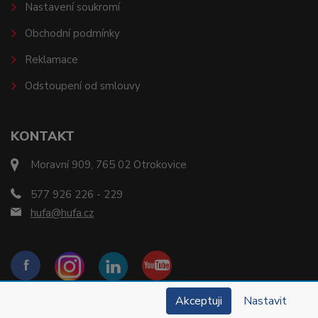
Nastavení soukromí
Obchodní podmínky
Reklamace
Odstoupení od smlouvy
KONTAKT
Moravní 909, 765 02 Otrokovice
577 926 226 - 229
hufa@hufa.cz
Akceptuji
Nastavit