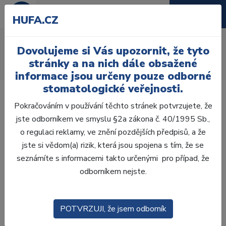
HUFA.CZ
Spony na frontální zuby
Dovolujeme si Vás upozornit, že tyto
Úvod
Ordinace
Endodoncie
Kofferdam
Spony
stránky a na nich dále obsažené
Spony na frontální zuby
informace jsou určeny pouze odborné
stomatologické veřejnosti.
Pokračováním v používání těchto stránek potvrzujete, že
jste odborníkem ve smyslu §2a zákona č. 40/1995 Sb.,
o regulaci reklamy, ve znění pozdějších předpisů, a že
Laboratoř
jste si vědom(a) rizik, která jsou spojena s tím, že se
seznámíte s informacemi takto určenými pro případ, že
Ordinace
odborníkem nejste.
OTISKOVÁNÍ
POTVRZUJI, že jsem odborník
VÝPLNĚ