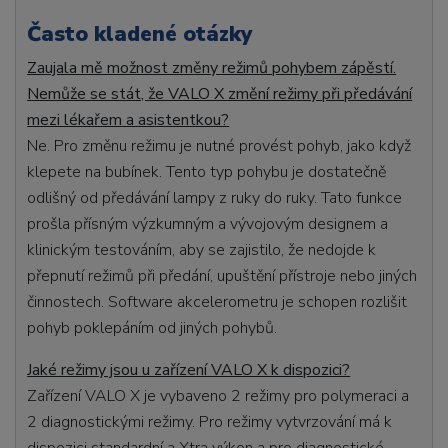
Často kladené otázky
Zaujala mě možnost změny režimů pohybem zápěstí.
Nemůže se stát, že VALO X změní režimy při předávání
mezi lékařem a asistentkou?
Ne. Pro změnu režimu je nutné provést pohyb, jako když
klepete na bubínek. Tento typ pohybu je dostatečně
odlišný od předávání lampy z ruky do ruky. Tato funkce
prošla přísným výzkumným a vývojovým designem a
klinickým testováním, aby se zajistilo, že nedojde k
přepnutí režimů při předání, upuštění přístroje nebo jiných
činnostech. Software akcelerometru je schopen rozlišit
pohyb poklepáním od jiných pohybů.
Jaké režimy jsou u zařízení VALO X k dispozici?
Zařízení VALO X je vybaveno 2 režimy pro polymeraci a
2 diagnostickými režimy. Pro režimy vytvrzování má k
dispozici standardní a Xtra výkon a pro diagnostické