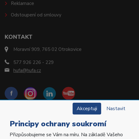
Reklamace
Odstoupení od smlouvy
KONTAKT
Moravní 909, 765 02 Otrokovice
577 926 226 - 229
hufa@hufa.cz
Akceptuji
Nastavit
Principy ochrany soukromí
Přizpůsobujeme se Vám na míru. Na základě Vašeho
Copyright © 2022 Hu-Fa Dental a.s. Všechna práva