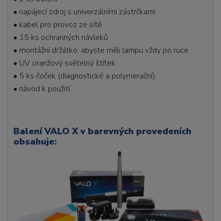
• napájecí zdroj s univerzálními zástrčkami
• kabel pro provoz ze sítě
• 15 ks ochranných návleků
• montážní držátko, abyste měli lampu vždy po ruce
• UV oranžový světelný štítek
• 5 ks čoček (diagnostické a polymerační)
• návod k použití
Balení VALO X v barevných provedeních
obsahuje: