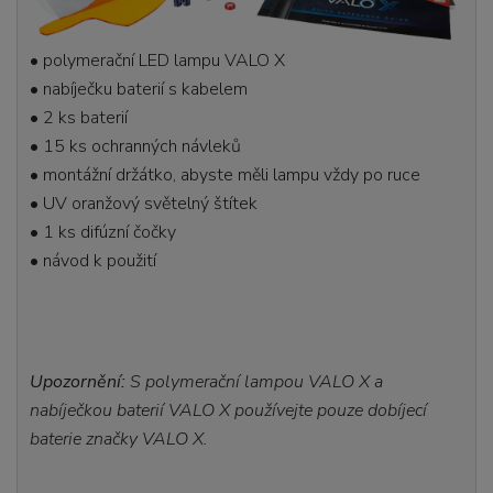
• polymerační LED lampu VALO X
• nabíječku baterií s kabelem
• 2 ks baterií
• 15 ks ochranných návleků
• montážní držátko, abyste měli lampu vždy po ruce
• UV oranžový světelný štítek
• 1 ks difúzní čočky
• návod k použití
Upozornění:
S polymerační lampou VALO X a
nabíječkou baterií VALO X používejte pouze dobíjecí
baterie značky VALO X.