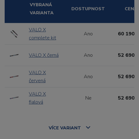
VYBRANÁ
DOSTUPNOST
CENA
VARIANTA
VALO X
Ano
60 190,0
complete kit
VALO X černá
Ano
52 690,0
VALO X
Ano
52 690,0
červená
VALO X
Ne
52 690,0
fialová
VÍCE
VARIANT