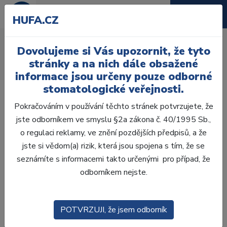
HUFA.CZ
VALO X
Dovolujeme si Vás upozornit, že tyto
Úvod
Ordinace
Přístroje
Polymerační lampy
stránky a na nich dále obsažené
LED lampy
VALO X complete kit
informace jsou určeny pouze odborné
stomatologické veřejnosti.
Pokračováním v používání těchto stránek potvrzujete, že
jste odborníkem ve smyslu §2a zákona č. 40/1995 Sb.,
o regulaci reklamy, ve znění pozdějších předpisů, a že
Akce -10 %
jste si vědom(a) rizik, která jsou spojena s tím, že se
seznámíte s informacemi takto určenými pro případ, že
odborníkem nejste.
POTVRZUJI, že jsem odborník