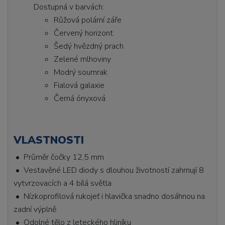
Dostupná v barvách:
Růžová polární záře
Červený horizont
Šedý hvězdný prach
Zelené mlhoviny
Modrý soumrak
Fialová galaxie
Černá ónyxová
VLASTNOSTI
• Průměr čočky 12,5 mm
• Vestavěné LED diody s dlouhou životností zahrnují 8
vytvrzovacích a 4 bílá světla
• Nízkoprofilová rukojeť i hlavička snadno dosáhnou na
zadní výplně
• Odolné tělo z leteckého hliníku