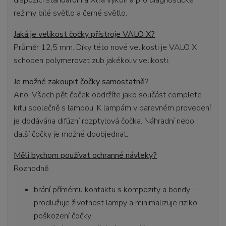
režimy bílé světlo a černé světlo.
Jaká je velikost čočky přístroje VALO X?
Průměr 12,5 mm. Díky této nové velikosti je VALO X
schopen polymerovat zub jakékoliv velikosti.
Je možné zakoupit čočky samostatně?
Ano. Všech pět čoček obdržíte jako součást complete
kitu společně s lampou. K lampám v barevném provedení
je dodávána difúzní rozptylová čočka. Náhradní nebo
další čočky je možné doobjednat.
Měli bychom používat ochranné návleky?
Rozhodně:
brání přímému kontaktu s kompozity a bondy -
prodlužuje životnost lampy a minimalizuje riziko
poškození čočky