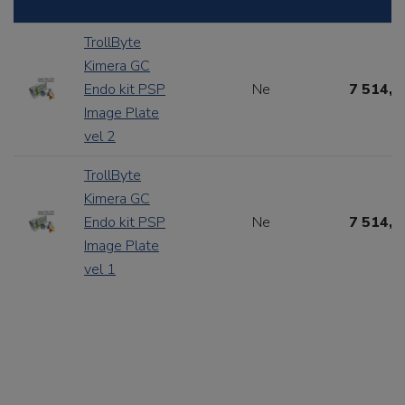
TrollByte
Kimera GC
Endo kit PSP
Ne
7 514,1
Image Plate
vel 2
TrollByte
Kimera GC
Endo kit PSP
Ne
7 514,1
Image Plate
vel 1