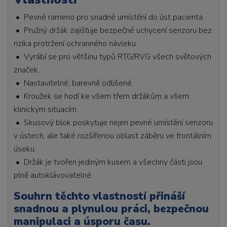
• Pevné rameno pro snadné umístění do úst pacienta.
• Pružný držák zajišťuje bezpečné uchycení senzoru bez
rizika protržení ochranného návleku.
• Vyrábí se pro většinu typů RTG/RVG všech světových
značek.
• Nastavitelné, barevně odlišené.
• Kroužek se hodí ke všem třem držákům a všem
klinickým situacím.
• Skusový blok poskytuje nejen pevné umístění senzoru
v ústech, ale také rozšířenou oblast záběru ve frontálním
úseku.
• Držák je tvořen jediným kusem a všechny části jsou
plně autoklávovatelné.
Souhrn těchto vlastností přináší
snadnou a plynulou práci, bezpečnou
manipulaci a úsporu času.