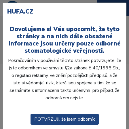
HUFA.CZ
TrollByte Kimera GC PSP
Dovolujeme si Vás upozornit, že tyto
Endo Kit
stránky a na nich dále obsažené
informace jsou určeny pouze odborné
Úvod
Ordinace
Rentgenologie
Příslušenství
stomatologické veřejnosti.
Držáky RVG senzorů
TrollByte Kimera GC Endo kit PSP Image Plate vel 2
Pokračováním v používání těchto stránek potvrzujete, že
jste odborníkem ve smyslu §2a zákona č. 40/1995 Sb.,
o regulaci reklamy, ve znění pozdějších předpisů, a že
jste si vědom(a) rizik, která jsou spojena s tím, že se
seznámíte s informacemi takto určenými pro případ, že
odborníkem nejste.
POTVRZUJI, že jsem odborník