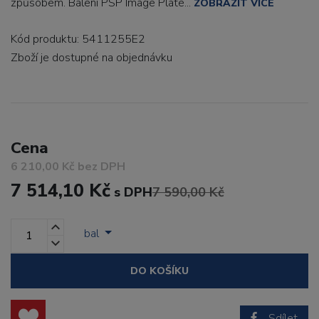
způsobem. Balení PSP Image Plate...
ZOBRAZIT VÍCE
Kód produktu: 5411255E2
Zboží je dostupné
na objednávku
Cena
6 210,00 Kč bez DPH
7 514,10 Kč
s DPH
7 590,00 Kč
bal
DO KOŠÍKU
Sdílet