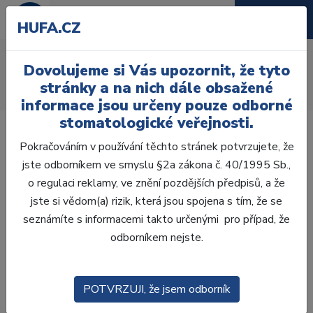
HUFA.CZ
Spona kofferdam
Dovolujeme si Vás upozornit, že tyto
Úvod
Ordinace
Endodoncie
Kofferdam
Spony
stránky a na nich dále obsažené
Spony na premoláry
Spona Kofferdam č.2 HW
informace jsou určeny pouze odborné
stomatologické veřejnosti.
Pokračováním v používání těchto stránek potvrzujete, že
jste odborníkem ve smyslu §2a zákona č. 40/1995 Sb.,
o regulaci reklamy, ve znění pozdějších předpisů, a že
jste si vědom(a) rizik, která jsou spojena s tím, že se
seznámíte s informacemi takto určenými pro případ, že
odborníkem nejste.
POTVRZUJI, že jsem odborník