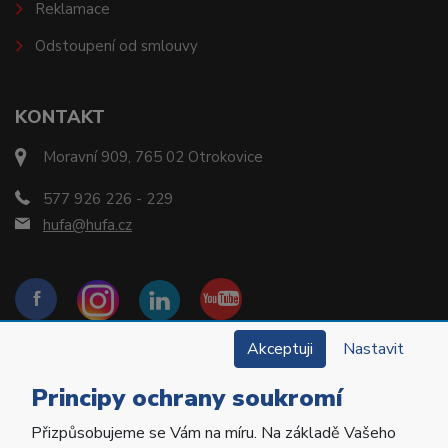
Reklamace
Odstoupení od smlouvy
KONTAKT
Moravní 909, 765 02 Otrokovice
577 926 226 - 229
hufa@hufa.cz
Akceptuji
Nastavit
Principy ochrany soukromí
Přizpůsobujeme se Vám na míru. Na základě Vašeho
Copyright © 2022 Hu-Fa Dental a.s. Všechna práva