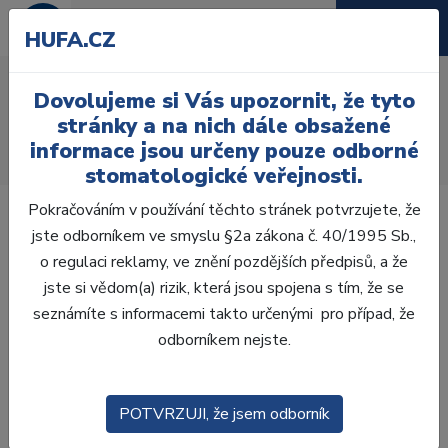
HUFA.CZ
MTAFlow white kit
Dovolujeme si Vás upozornit, že tyto
Úvod
Ordinace
Endodoncie
stránky a na nich dále obsažené
Kořenové výplňové materiály
Definitivní
informace jsou určeny pouze odborné
MTA biosealery
MTAFlow white kit
stomatologické veřejnosti.
Pokračováním v používání těchto stránek potvrzujete, že
jste odborníkem ve smyslu §2a zákona č. 40/1995 Sb.,
o regulaci reklamy, ve znění pozdějších předpisů, a že
jste si vědom(a) rizik, která jsou spojena s tím, že se
seznámíte s informacemi takto určenými pro případ, že
odborníkem nejste.
POTVRZUJI, že jsem odborník