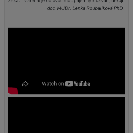
získat. Materiál je opravdu moc příjemný k užívání, děkuji.
doc. MUDr. Lenka Roubalíková PhD.