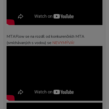
MTAFlow se na rozdíl od konkurenčních MTA
(smíchávaných s vodou) se
NEVYMÝVÁ!