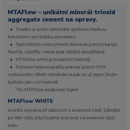
MTAFlow – unikátní minerál trioxid
aggregate cement na opravy.
• Snadno a rychle namícháte správnou hladkou
konzistenci pro každou proceduru.
• Nyní můžete velmi přesně dávkovat pomocí kanyly
NaviTip, ošetříte i místa jinak obtížně dosažitelná.
• MTAFlow white je bioaktivní materiál.
• Formace hydroxyapatitu pokryje povrch MTA
vystaveného tělním tekutinám a pak se už nejeví živým
buňkám jako cizí materiál.
Tím MTAFlow podporuje hojení.
MTAFlow WHITE
oceníte zejména při zákrocích v estetické zóně. Sáhněte
po něm vždy, když budete pracovat v korunkové části
zubu.