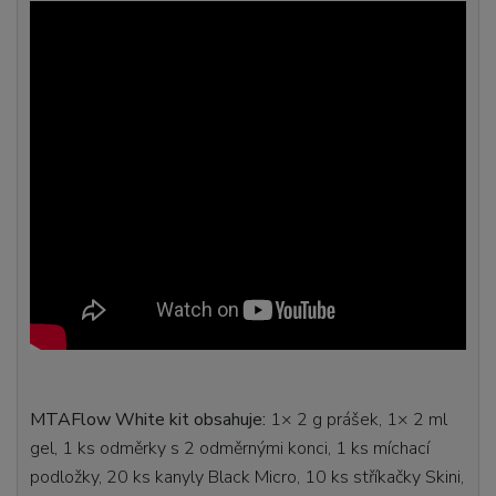
MTAFlow White kit obsahuje:
1× 2 g prášek, 1× 2 ml
gel, 1 ks odměrky s 2 odměrnými konci, 1 ks míchací
podložky, 20 ks kanyly Black Micro, 10 ks stříkačky Skini,