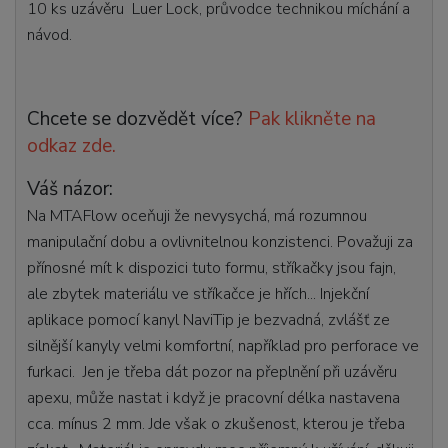
10 ks uzávěru Luer Lock, průvodce technikou míchání a
návod.
Chcete se dozvědět více?
Pak klikněte na
odkaz zde.
Váš názor:
Na MTAFlow oceňuji že nevysychá, má rozumnou
manipulační dobu a ovlivnitelnou konzistenci. Považuji za
přínosné mít k dispozici tuto formu, stříkačky jsou fajn,
ale zbytek materiálu ve stříkačce je hřích... Injekční
aplikace pomocí kanyl NaviTip je bezvadná, zvlášť ze
silnější kanyly velmi komfortní, například pro perforace ve
furkaci. Jen je třeba dát pozor na přeplnění při uzávěru
apexu, může nastat i když je pracovní délka nastavena
cca. mínus 2 mm. Jde však o zkušenost, kterou je třeba