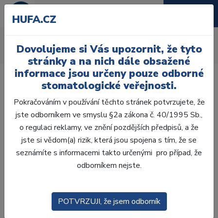
HUFA.CZ
Akční letáky
Dovolujeme si Vás upozornit, že tyto
Úvod
Akční letáky
stránky a na nich dále obsažené
informace jsou určeny pouze odborné
stomatologické veřejnosti.
Pokračováním v používání těchto stránek potvrzujete, že
jste odborníkem ve smyslu §2a zákona č. 40/1995 Sb.,
o regulaci reklamy, ve znění pozdějších předpisů, a že
jste si vědom(a) rizik, která jsou spojena s tím, že se
seznámíte s informacemi takto určenými pro případ, že
odborníkem nejste.
POTVRZUJI, že jsem odborník