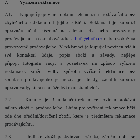
7. Vyřízení reklamace
7.1. Kupující je povinen uplatnit reklamaci u prodávajícího bez
zbytečného odkladu od jejího zjištění. Reklamaci je kupující
oprávněn učinit písemně na adresu sídla nebo provozovny
prodávajícího, na e-mailové adrese
hufa@hufa.cz
nebo osobně na
provozovně prodávajícího. V reklamaci je kupující povinen sdělit
své kontaktní údaje, popis zboží a závady, nejlépe
připojit fotografii vady, a požadavek na způsob vyřízení
reklamace. Změna volby způsobu vyřízení reklamace bez
souhlasu prodávajícího je možná jen tehdy, žádal-li kupující
opravu vady, která se ukáže být neodstranitelná.
7.2. Kupující je při uplatnění reklamace povinen prokázat
nákup zboží u prodávajícího. Lhůta pro vyřízení reklamace běží
ode dne předání/doručení zboží, které je předmětem reklamace
prodávajícímu.
7.3. Je-li ke zboží poskytována záruka, záruční doba se