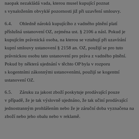
naopak nezakládá vada, kterou musel kupující poznat
s vynaložením obvyklé pozornosti již při uzavření smlouvy.
6.4. Ohledně nároků kupujícího z vadného plnění platí
příslušná ustanovení OZ, zejména ust. § 2106 a násl. Pokud je
kupujícím právnická osoba, na kterou se vztahují při uzavírání
kupní smlouvy ustanovení § 2158 an. OZ, použijí se pro tuto
právnickou osobu tato ustanovení pro práva z vadného plnění.
Pokud by některá ujednání v těchto OP byla v rozporu
s kogentními zákonnými ustanoveními, použijí se kogentní
ustanovení OZ.
6.5. Záruku za jakost zboží poskytuje prodávající pouze
v případě, že je tak výslovně ujednáno, že tak učiní prodávající
jednostranným prohlášením nebo že je záruční doba vyznačena na
zboží nebo jeho obalu nebo v reklamě.