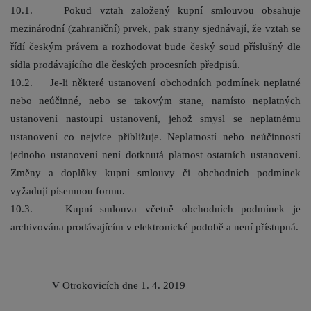
10.1. Pokud vztah založený kupní smlouvou obsahuje
mezinárodní (zahraniční) prvek, pak strany sjednávají, že vztah se
řídí českým právem a rozhodovat bude český soud příslušný dle
sídla prodávajícího dle českých procesních předpisů.
10.2. Je-li některé ustanovení obchodních podmínek neplatné
nebo neúčinné, nebo se takovým stane, namísto neplatných
ustanovení nastoupí ustanovení, jehož smysl se neplatnému
ustanovení co nejvíce přibližuje. Neplatností nebo neúčinností
jednoho ustanovení není dotknutá platnost ostatních ustanovení.
Změny a doplňky kupní smlouvy či obchodních podmínek
vyžadují písemnou formu.
10.3. Kupní smlouva včetně obchodních podmínek je
archivována prodávajícím v elektronické podobě a není přístupná.
V Otrokovicích dne 1. 4. 2019