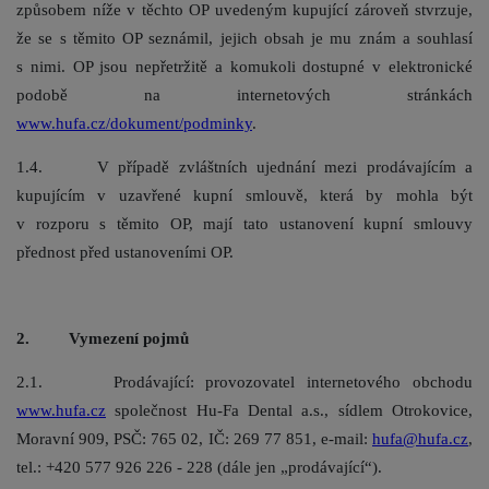
způsobem níže v těchto OP uvedeným kupující zároveň stvrzuje,
že se s těmito OP seznámil, jejich obsah je mu znám a souhlasí
s nimi. OP jsou nepřetržitě a komukoli dostupné v elektronické
podobě na internetových stránkách
www.hufa.cz/dokument/podminky
.
1.4. V případě zvláštních ujednání mezi prodávajícím a
kupujícím v uzavřené kupní smlouvě, která by mohla být
v rozporu s těmito OP, mají tato ustanovení kupní smlouvy
přednost před ustanoveními OP.
2. Vymezení pojmů
2.1. Prodávající: provozovatel internetového obchodu
www.hufa.cz
společnost Hu-Fa Dental a.s., sídlem Otrokovice,
Moravní 909, PSČ: 765 02, IČ: 269 77 851, e-mail:
hufa@hufa.cz
,
tel.: +420 577 926 226 - 228 (dále jen „prodávající“).