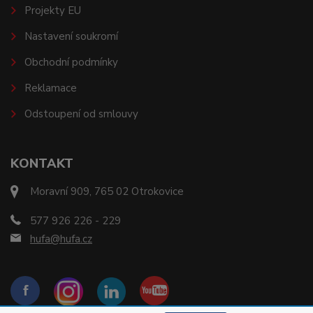
Projekty EU
Nastavení soukromí
Obchodní podmínky
Reklamace
Odstoupení od smlouvy
KONTAKT
Moravní 909, 765 02 Otrokovice
577 926 226 - 229
hufa@hufa.cz