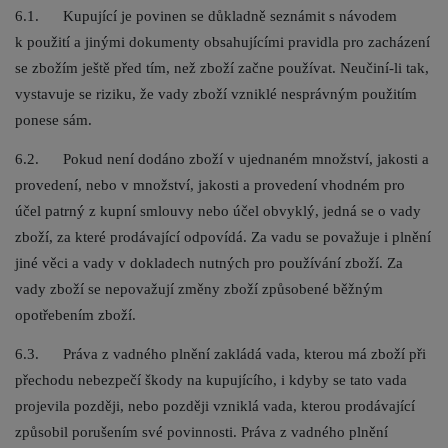
6.1. Kupující je povinen se důkladně seznámit s návodem
k použití a jinými dokumenty obsahujícími pravidla pro zacházení
se zbožím ještě před tím, než zboží začne používat. Neučiní-li tak,
vystavuje se riziku, že vady zboží vzniklé nesprávným použitím
ponese sám.
6.2. Pokud není dodáno zboží v ujednaném množství, jakosti a
provedení, nebo v množství, jakosti a provedení vhodném pro
účel patrný z kupní smlouvy nebo účel obvyklý, jedná se o vady
zboží, za které prodávající odpovídá. Za vadu se považuje i plnění
jiné věci a vady v dokladech nutných pro používání zboží. Za
vady zboží se nepovažují změny zboží způsobené běžným
opotřebením zboží.
6.3. Práva z vadného plnění zakládá vada, kterou má zboží při
přechodu nebezpečí škody na kupujícího, i kdyby se tato vada
projevila později, nebo později vzniklá vada, kterou prodávající
způsobil porušením své povinnosti. Práva z vadného plnění