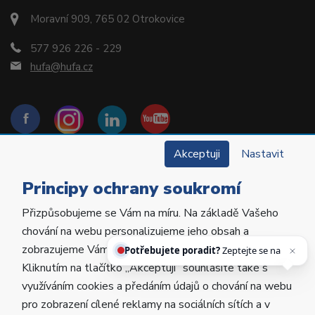
Moravní 909, 765 02 Otrokovice
577 926 226 - 229
hufa@hufa.cz
Akceptuji
Nastavit
Principy ochrany soukromí
Přizpůsobujeme se Vám na míru. Na základě Vašeho
Copyright © 2022 Hu-Fa Dental a.s. Všechna práva
chování na webu personalizujeme jeho obsah a
vyhrazena.
zobrazujeme Vám relevantní nabídky a produkty.
Potřebujete poradit?
Zeptejte se našeho asis
Kliknutím na tlačítko „Akceptuji“ souhlasíte také s
Vytvořila
Poctivá agentura
.
využíváním cookies a předáním údajů o chování na webu
Provozováno na
ABRA Eshop
.
pro zobrazení cílené reklamy na sociálních sítích a v