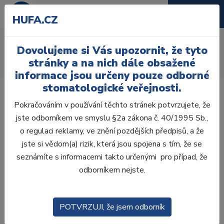
HUFA.CZ
Kahan Blazer 1500
Dovolujeme si Vás upozornit, že tyto
Úvod
Laboratoř
Vosková modelace
stránky a na nich dále obsažené
Kahany a hořáky
Kahan Blazer 1500
informace jsou určeny pouze odborné
stomatologické veřejnosti.
Pokračováním v používání těchto stránek potvrzujete, že
jste odborníkem ve smyslu §2a zákona č. 40/1995 Sb.,
o regulaci reklamy, ve znění pozdějších předpisů, a že
jste si vědom(a) rizik, která jsou spojena s tím, že se
seznámíte s informacemi takto určenými pro případ, že
odborníkem nejste.
POTVRZUJI, že jsem odborník