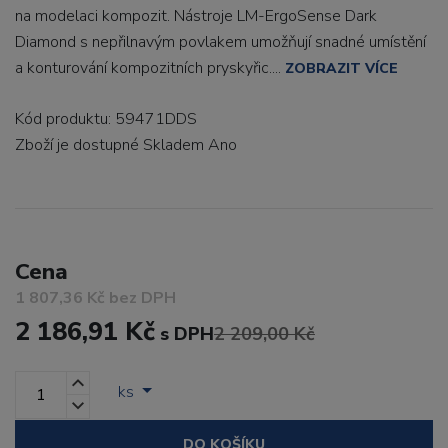
na modelaci kompozit. Nástroje LM-ErgoSense Dark
Diamond s nepřilnavým povlakem umožňují snadné umístění
a konturování kompozitních pryskyřic....
ZOBRAZIT VÍCE
Kód produktu: 59471DDS
Zboží je dostupné
Skladem Ano
Cena
1 807,36 Kč bez DPH
2 186,91 Kč
s DPH
2 209,00 Kč
ks
DO KOŠÍKU