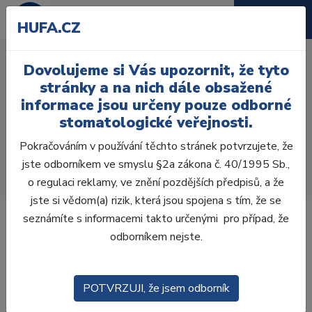
HUFA.CZ
LM Cpátko kuličkové 1,5-
Dovolujeme si Vás upozornit, že tyto
2,5mm Dark Diamond
stránky a na nich dále obsažené
ErgoSence
informace jsou určeny pouze odborné
stomatologické veřejnosti.
Úvod
Ordinace
Ruční nástroje
Pokračováním v používání těchto stránek potvrzujete, že
Modelovací nástroje
Cpátka
jste odborníkem ve smyslu §2a zákona č. 40/1995 Sb.,
LM Cpátko kuličkové 1,5-2,5mm Dark Diamond
o regulaci reklamy, ve znění pozdějších předpisů, a že
ErgoSense
jste si vědom(a) rizik, která jsou spojena s tím, že se
seznámíte s informacemi takto určenými pro případ, že
odborníkem nejste.
POTVRZUJI, že jsem odborník