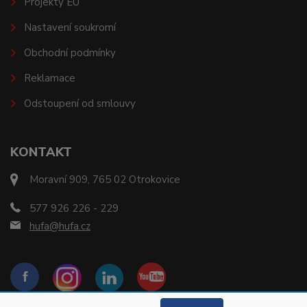
Projekty EU
Nastavení soukromí
Obchodní podmínky
Reklamace
Odstoupení od smlouvy
KONTAKT
Moravní 909, 765 02 Otrokovice
577 926 226 - 229
hufa@hufa.cz