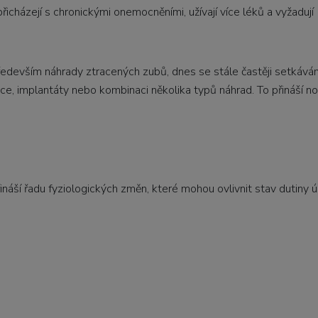
přicházejí s chronickými onemocněními, užívají více léků a vyžadují
především náhrady ztracených zubů, dnes se stále častěji setkáv
rukce, implantáty nebo kombinaci několika typů náhrad. To přináší 
áší řadu fyziologických změn, které mohou ovlivnit stav dutiny ús