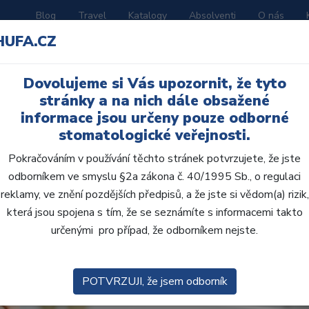
Blog
Travel
Katalogy
Absolventi
O nás
HUFA.CZ
ORATOŘ
AKČNÍ LETÁKY
VZDĚLÁVÁNÍ
Dovolujeme si Vás upozornit, že tyto
třovat staršího
stránky a na nich dále obsažené
informace jsou určeny pouze odborné
diagnózami?
stomatologické veřejnosti.
Pokračováním v používání těchto stránek potvrzujete, že jste
odborníkem ve smyslu §2a zákona č. 40/1995 Sb., o regulaci
reklamy, ve znění pozdějších předpisů, a že jste si vědom(a) rizik,
která jsou spojena s tím, že se seznámíte s informacemi takto
určenými pro případ, že odborníkem nejste.
POTVRZUJI, že jsem odborník