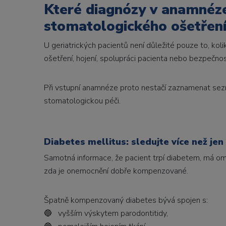
Které diagnózy v anamnéz
stomatologického ošetřen
U geriatrických pacientů není důležité pouze to, koli
ošetření, hojení, spolupráci pacienta nebo bezpečno
Při vstupní anamnéze proto nestačí zaznamenat sez
stomatologickou péči.
Diabetes mellitus: sledujte více než je
Samotná informace, že pacient trpí diabetem, má omez
zda je onemocnění dobře kompenzované.
Špatně kompenzovaný diabetes bývá spojen s:
🔵 vyšším výskytem parodontitidy,