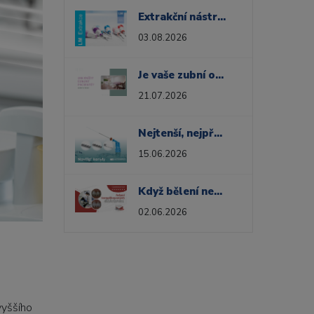
Extrakční nástroje pro každou situaci
03.08.2026
Je vaše zubní ordinace navržena tak, aby snižovala úzkost pacientů?
21.07.2026
Nejtenší, nejpřesnější, nejoblíbenější
15.06.2026
Když bělení není jen otázkou estetiky
02.06.2026
vyššího