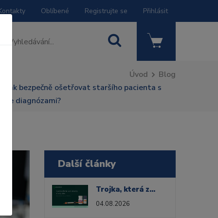
Kontakty
Oblíbené
Registrujte se
Přihlásit
Úvod
Blog
Jak bezpečně ošetřovat staršího pacienta s
více diagnózami?
Další články
Trojka, která zvládne všechno. Méně výrobků ve vaší zásuvce!
04.08.2026