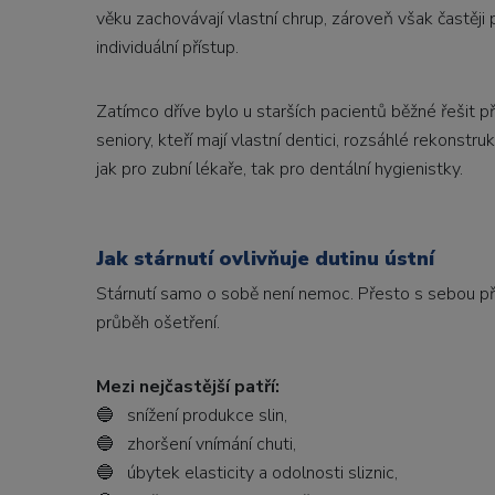
věku zachovávají vlastní chrup, zároveň však častěji 
individuální přístup.
Zatímco dříve bylo u starších pacientů běžné řešit 
seniory, kteří mají vlastní dentici, rozsáhlé rekonst
jak pro zubní lékaře, tak pro dentální hygienistky.
Jak stárnutí ovlivňuje dutinu ústní
Stárnutí samo o sobě není nemoc. Přesto s sebou přin
průběh ošetření.
Mezi nejčastější patří:
🔵 snížení produkce slin,
🔵 zhoršení vnímání chuti,
🔵 úbytek elasticity a odolnosti sliznic,