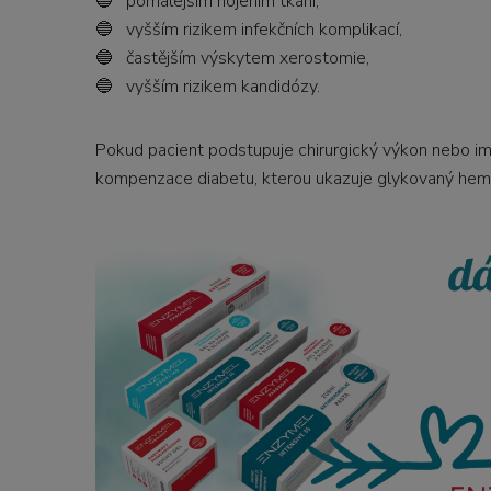
🔵 pomalejším hojením tkání,
🔵 vyšším rizikem infekčních komplikací,
🔵 častějším výskytem xerostomie,
🔵 vyšším rizikem kandidózy.
Pokud pacient podstupuje chirurgický výkon nebo i
kompenzace diabetu, kterou ukazuje glykovaný hem