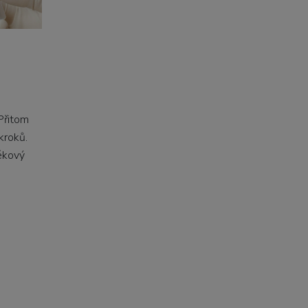
 Přitom
kroků.
lékový