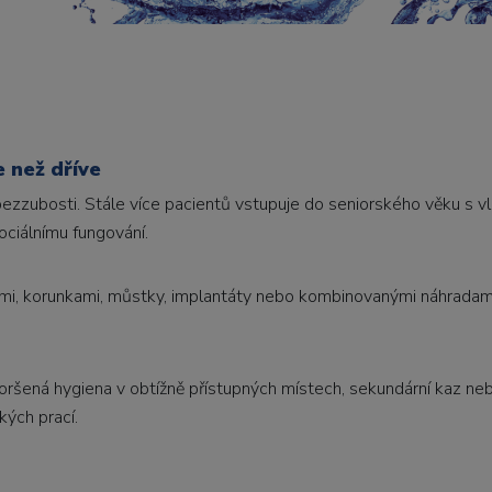
e než dříve
bezzubosti. Stále více pacientů vstupuje do seniorského věku s v
sociálnímu fungování.
mi, korunkami, můstky, implantáty nebo kombinovanými náhradami
ršená hygiena v obtížně přístupných místech, sekundární kaz ne
kých prací.