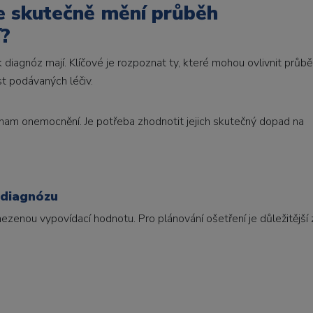
e skutečně mění průběh
í?
k diagnóz mají. Klíčové je rozpoznat ty, které mohou ovlivnit průb
st podávaných léčiv.
nam onemocnění. Je potřeba zhodnotit jejich skutečný dopad na
n diagnózu
enou vypovídací hodnotu. Pro plánování ošetření je důležitější zj