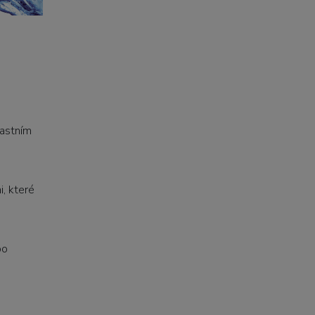
lastním
, které
bo