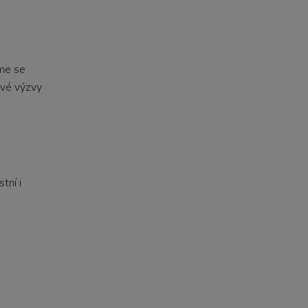
áme se
nové výzvy
tní i