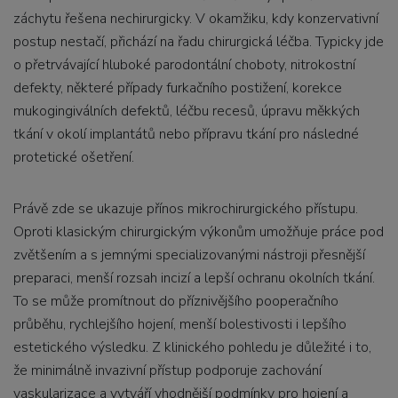
záchytu řešena nechirurgicky. V okamžiku, kdy konzervativní
postup nestačí, přichází na řadu chirurgická léčba. Typicky jde
o přetrvávající hluboké parodontální choboty, nitrokostní
defekty, některé případy furkačního postižení, korekce
mukogingiválních defektů, léčbu recesů, úpravu měkkých
tkání v okolí implantátů nebo přípravu tkání pro následné
protetické ošetření.
Právě zde se ukazuje přínos mikrochirurgického přístupu.
Oproti klasickým chirurgickým výkonům umožňuje práce pod
zvětšením a s jemnými specializovanými nástroji přesnější
preparaci, menší rozsah incizí a lepší ochranu okolních tkání.
To se může promítnout do příznivějšího pooperačního
průběhu, rychlejšího hojení, menší bolestivosti i lepšího
estetického výsledku. Z klinického pohledu je důležité i to,
že minimálně invazivní přístup podporuje zachování
vaskularizace a vytváří vhodnější podmínky pro hojení a