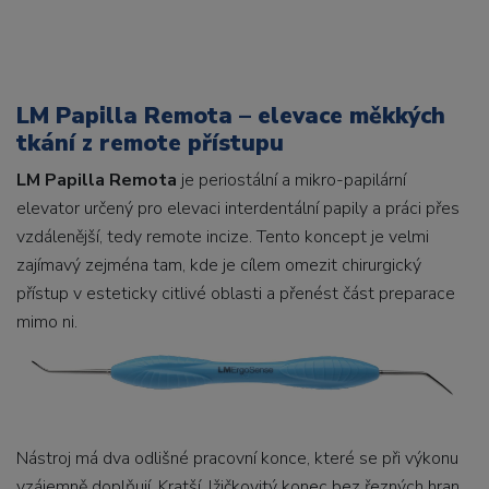
LM Papilla Remota – elevace měkkých
tkání z remote přístupu
LM Papilla Remota
je periostální a mikro-papilární
elevator určený pro elevaci interdentální papily a práci přes
vzdálenější, tedy remote incize. Tento koncept je velmi
zajímavý zejména tam, kde je cílem omezit chirurgický
přístup v esteticky citlivé oblasti a přenést část preparace
mimo ni.
Nástroj má dva odlišné pracovní konce, které se při výkonu
vzájemně doplňují. Kratší, lžičkovitý konec bez řezných hran