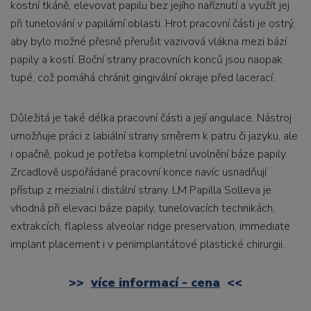
kostní tkáně, elevovat papilu bez jejího naříznutí a využít jej
při tunelování v papilární oblasti. Hrot pracovní části je ostrý,
aby bylo možné přesně přerušit vazivová vlákna mezi bází
papily a kostí. Boční strany pracovních konců jsou naopak
tupé, což pomáhá chránit gingivální okraje před lacerací.
Důležitá je také délka pracovní části a její angulace. Nástroj
umožňuje práci z labiální strany směrem k patru či jazyku, ale
i opačně, pokud je potřeba kompletní uvolnění báze papily.
Zrcadlově uspořádané pracovní konce navíc usnadňují
přístup z mezialní i distální strany. LM Papilla Solleva je
vhodná při elevaci báze papily, tunelovacích technikách,
extrakcích, flapless alveolar ridge preservation, immediate
implant placement i v periimplantátové plastické chirurgii.
>>
více informací - cena
<<