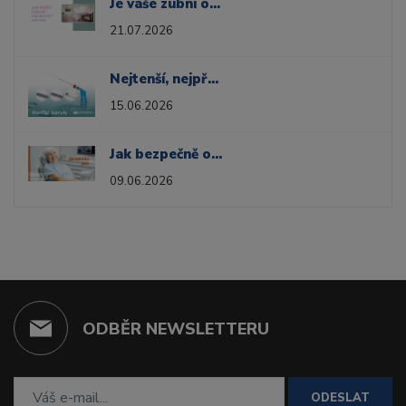
Je vaše zubní ordinace navržena tak, aby snižovala úzkost pacientů?
21.07.2026
Nejtenší, nejpřesnější, nejoblíbenější
15.06.2026
Jak bezpečně ošetřovat staršího pacienta s více diagnózami?
09.06.2026
ODBĚR NEWSLETTERU
ODESLAT