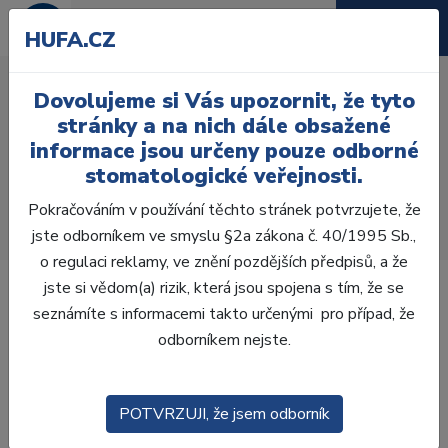
HUFA.CZ
Parodontální chirurgie -
Dovolujeme si Vás upozornit, že tyto
minimálně invazivní,
stránky a na nich dále obsažené
přesná a účinná
informace jsou určeny pouze odborné
stomatologické veřejnosti.
Úvod
Blog
Pokračováním v používání těchto stránek potvrzujete, že
Parodontální chirurgie - minimálně invazivní, přesná a
jste odborníkem ve smyslu §2a zákona č. 40/1995 Sb.,
účinná
o regulaci reklamy, ve znění pozdějších předpisů, a že
jste si vědom(a) rizik, která jsou spojena s tím, že se
seznámíte s informacemi takto určenými pro případ, že
odborníkem nejste.
POTVRZUJI, že jsem odborník