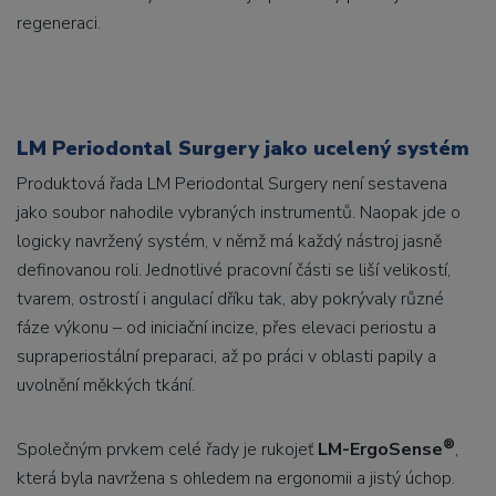
regeneraci.
LM Periodontal Surgery jako ucelený systém
Produktová řada LM Periodontal Surgery není sestavena
jako soubor nahodile vybraných instrumentů. Naopak jde o
logicky navržený systém, v němž má každý nástroj jasně
definovanou roli. Jednotlivé pracovní části se liší velikostí,
tvarem, ostrostí i angulací dříku tak, aby pokrývaly různé
fáze výkonu – od iniciační incize, přes elevaci periostu a
supraperiostální preparaci, až po práci v oblasti papily a
uvolnění měkkých tkání.
®
Společným prvkem celé řady je rukojeť
LM-ErgoSense
,
která byla navržena s ohledem na ergonomii a jistý úchop.