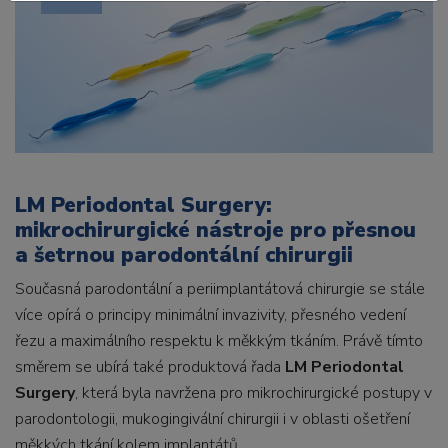
LM Periodontal Surgery:
mikrochirurgické nástroje pro přesnou
a šetrnou parodontální chirurgii
Současná parodontální a periimplantátová chirurgie se stále
více opírá o principy minimální invazivity, přesného vedení
řezu a maximálního respektu k měkkým tkáním. Právě tímto
směrem se ubírá také produktová řada
LM Periodontal
Surgery
, která byla navržena pro mikrochirurgické postupy v
parodontologii, mukogingivální chirurgii i v oblasti ošetření
měkkých tkání kolem implantátů.