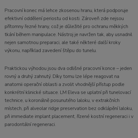
Pracovní konec má lehce zkosenou hranu, která podporuje
efektivní oddělení periostu od kosti. Zároveň zde nejsou
přítomny řezné hrany, což je důležité pro ochranu měkkých
tkání během manipulace. Nástroj je navržen tak, aby usnadnil
nejen samotnou preparaci, ale také některé další kroky
výkonu, například zavedení štěpu do tunelu.
Praktickou výhodou jsou dva odlišné pracovní konce – jeden
rovný a druhý zahnutý. Díky tomu lze lépe reagovat na
anatomii operační oblasti a zvolit vhodnější přístup podle
konkrétní klinické situace. LM Eleva se uplatní při tunelovací
technice, u koronálně posunutého laloku, v extrakčních
místech, při alveolar ridge preservation bez odklápění laloku,
při immediate implant placement, řízené kostní regeneraci i v
parodontální regeneraci.