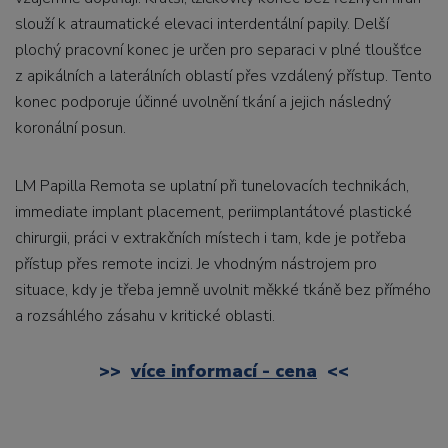
slouží k atraumatické elevaci interdentální papily. Delší
plochý pracovní konec je určen pro separaci v plné tloušťce
z apikálních a laterálních oblastí přes vzdálený přístup. Tento
konec podporuje účinné uvolnění tkání a jejich následný
koronální posun.
LM Papilla Remota se uplatní při tunelovacích technikách,
immediate implant placement, periimplantátové plastické
chirurgii, práci v extrakčních místech i tam, kde je potřeba
přístup přes remote incizi. Je vhodným nástrojem pro
situace, kdy je třeba jemně uvolnit měkké tkáně bez přímého
a rozsáhlého zásahu v kritické oblasti.
>>
více informací - cena
<<