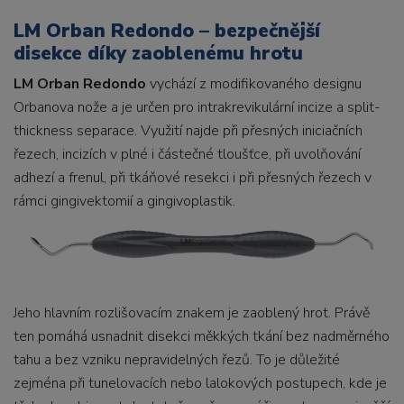
LM Orban Redondo – bezpečnější
disekce díky zaoblenému hrotu
LM Orban Redondo
vychází z modifikovaného designu
Orbanova nože a je určen pro intrakrevikulární incize a split-
thickness separace. Využití najde při přesných iniciačních
řezech, incizích v plné i částečné tloušťce, při uvolňování
adhezí a frenul, při tkáňové resekci i při přesných řezech v
rámci gingivektomií a gingivoplastik.
Jeho hlavním rozlišovacím znakem je zaoblený hrot. Právě
ten pomáhá usnadnit disekci měkkých tkání bez nadměrného
tahu a bez vzniku nepravidelných řezů. To je důležité
zejména při tunelovacích nebo lalokových postupech, kde je