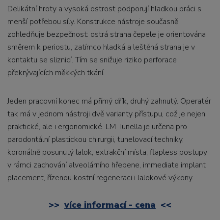
Delikátní hroty a vysoká ostrost podporují hladkou práci s
menší potřebou síly. Konstrukce nástroje současně
zohledňuje bezpečnost: ostrá strana čepele je orientována
směrem k periostu, zatímco hladká a leštěná strana je v
kontaktu se sliznicí. Tím se snižuje riziko perforace
překrývajících měkkých tkání.
Jeden pracovní konec má přímý dřík, druhý zahnutý. Operatér
tak má v jednom nástroji dvě varianty přístupu, což je nejen
praktické, ale i ergonomické. LM Tunella je určena pro
parodontální plastickou chirurgii, tunelovací techniky,
koronálně posunutý lalok, extrakční místa, flapless postupy
v rámci zachování alveolárního hřebene, immediate implant
placement, řízenou kostní regeneraci i lalokové výkony.
>>
více informací - cena
<<