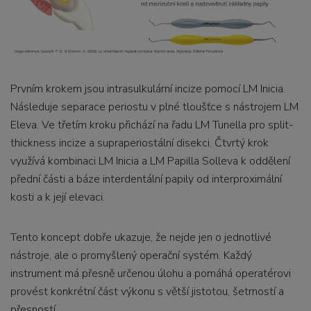
Prvním krokem jsou intrasulkulární incize pomocí LM Inicia.
Následuje separace periostu v plné tloušťce s nástrojem LM
Eleva. Ve třetím kroku přichází na řadu LM Tunella pro split-
thickness incize a supraperiostální disekci. Čtvrtý krok
využívá kombinaci LM Inicia a LM Papilla Solleva k oddělení
přední části a báze interdentální papily od interproximální
kosti a k její elevaci.
Tento koncept dobře ukazuje, že nejde jen o jednotlivé
nástroje, ale o promyšlený operační systém. Každý
instrument má přesně určenou úlohu a pomáhá operatérovi
provést konkrétní část výkonu s větší jistotou, šetrností a
přesností.