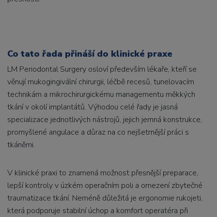
Co tato řada přináší do klinické praxe
LM Periodontal Surgery osloví především lékaře, kteří se
věnují mukogingivální chirurgii, léčbě recesů, tunelovacím
technikám a mikrochirurgickému managementu měkkých
tkání v okolí implantátů. Výhodou celé řady je jasná
specializace jednotlivých nástrojů, jejich jemná konstrukce,
promyšlené angulace a důraz na co nejšetrnější práci s
tkáněmi.
V klinické praxi to znamená možnost přesnější preparace,
lepší kontroly v úzkém operačním poli a omezení zbytečné
traumatizace tkání. Neméně důležitá je ergonomie rukojeti,
která podporuje stabilní úchop a komfort operatéra při