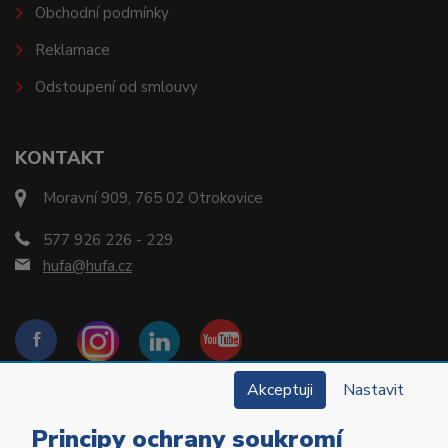
Obchodní podmínky
Reklamace
Odstoupení od smlouvy
KONTAKT
Moravní 909, 765 02 Otrokovice
577 926 226 - 229
hufa@hufa.cz
Akceptuji
Nastavit
Principy ochrany soukromí