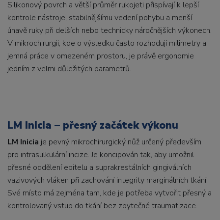
Silikonový povrch a větší průměr rukojeti přispívají k lepší
kontrole nástroje, stabilnějšímu vedení pohybu a menší
únavě ruky při delších nebo technicky náročnějších výkonech.
V mikrochirurgii, kde o výsledku často rozhodují milimetry a
jemná práce v omezeném prostoru, je právě ergonomie
jedním z velmi důležitých parametrů.
LM Inicia – přesný začátek výkonu
LM Inicia
je pevný mikrochirurgický nůž určený především
pro intrasulkulární incize. Je koncipován tak, aby umožnil
přesné oddělení epitelu a suprakrestálních gingiválních
vazivových vláken při zachování integrity marginálních tkání.
Své místo má zejména tam, kde je potřeba vytvořit přesný a
kontrolovaný vstup do tkání bez zbytečné traumatizace.