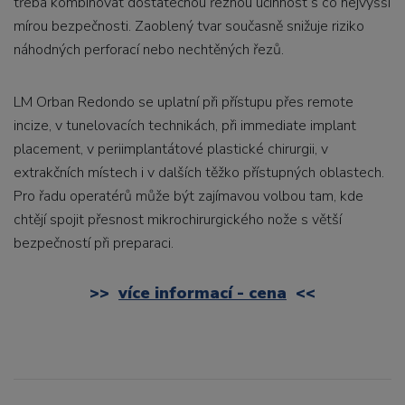
třeba kombinovat dostatečnou řeznou účinnost s co nejvyšší
mírou bezpečnosti. Zaoblený tvar současně snižuje riziko
náhodných perforací nebo nechtěných řezů.
LM Orban Redondo se uplatní při přístupu přes remote
incize, v tunelovacích technikách, při immediate implant
placement, v periimplantátové plastické chirurgii, v
extrakčních místech i v dalších těžko přístupných oblastech.
Pro řadu operatérů může být zajímavou volbou tam, kde
chtějí spojit přesnost mikrochirurgického nože s větší
bezpečností při preparaci.
>>
více informací - cena
<<